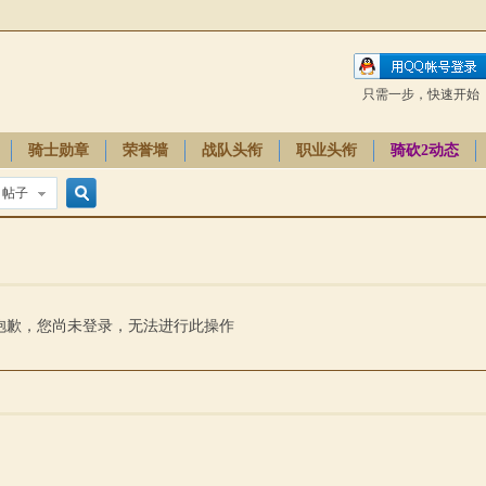
只需一步，快速开始
骑士勋章
荣誉墙
战队头衔
职业头衔
骑砍2动态
帖子
搜
索
抱歉，您尚未登录，无法进行此操作