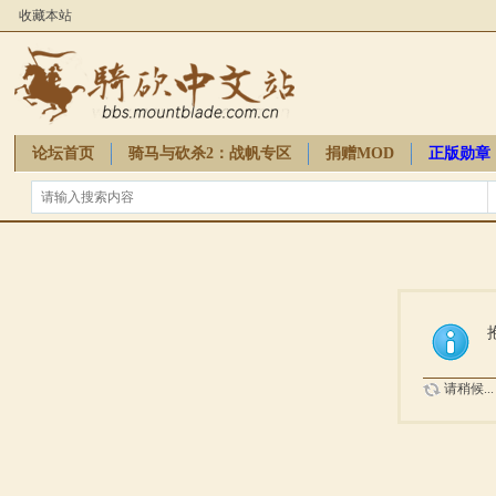
收藏本站
论坛首页
骑马与砍杀2：战帆专区
捐赠MOD
正版勋章
骑砍周边
请稍候...