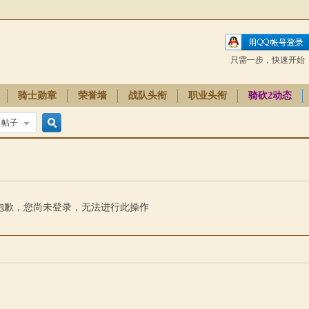
只需一步，快速开始
骑士勋章
荣誉墙
战队头衔
职业头衔
骑砍2动态
帖子
搜
索
抱歉，您尚未登录，无法进行此操作