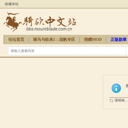
收藏本站
论坛首页
骑马与砍杀2：战帆专区
捐赠MOD
正版勋章
骑砍周边
请稍候...