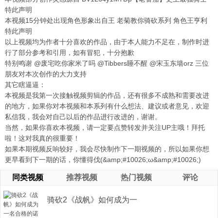
特此声明
本视频15分钟处出现角色形象出自王 老菊教你骑砍系列 角色王亨利
特此声明
以上视频均为作者十分喜欢的作品，由于本人能力不足在，制作时进
行了部分参考和引用，如有冒犯，十分抱歉
特别鸣谢 @废宅吃你家米了吗 @Tibbers睡不醒 @宋玉东墙orz 三位
朋友对本次创作的大力支持
其它瞎逼逼：
本视频是我第一次接触视频剪辑的作品，还有很多不成熟和需要改进
的地方，如果你对本视频和本系列有什么想法、建议或者意见，欢迎
私信我，我会对自己以后的作品进行改进的，谢谢。
当然，如果你喜欢本视频，请一定要点赞转发并关注UP主哦！拜托
啦！这对我真的很重要！
如果本期视频反响较好，我会尽快制作下一期视频的，所以如果你想
更早看到下一期的话，你懂得伐(&amp;#10026;ω&amp;#10026;)
同类视频
推荐视频
热门视频
评论
骑砍2《战帆》如何成为一
名合格 ...