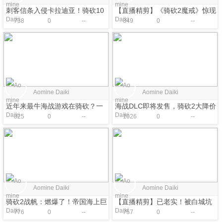
刺客信条入侵卡拉迪亚！骑砍10
【直播精剪】《骑砍2魔戒》惊现
738
0
--
849
0
--
月最全MOD资讯
950统御妙龄少女！仅有17岁
Aomine Daiki
Aomine Daiki
近年来最牛海战游戏在骑砍？一
海战DLC即将发售，骑砍2大降价
825
0
--
1026
0
--
个视频读懂《骑砍2》战帆实机演
促销啦！
示内容！
Aomine Daiki
Aomine Daiki
骑砍2战帆：燃爆了！帝国海上巨
【直播精剪】已老实！被白城坑
776
0
--
757
0
--
兽的猛烈冲锋！
惨了！