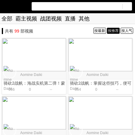
全部
霸主视频
战团视频
直播
其他
共有
99
部视频
按最新
按推荐
按人气
Aomine Daiki
Aomine Daiki
骑砍2战帆：海战实机第二弹！蒙
骑砍2战帆：掌握这些技巧，便可
666
0
--
854
0
--
古海军惜败诺德数值怪，拼尽全
成为海上霸主！
力无法战胜 !
Aomine Daiki
Aomine Daiki