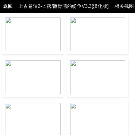
返回
上古卷轴2-匕落/髂骨湾的纷争V3.3[汉化版]
相关截图