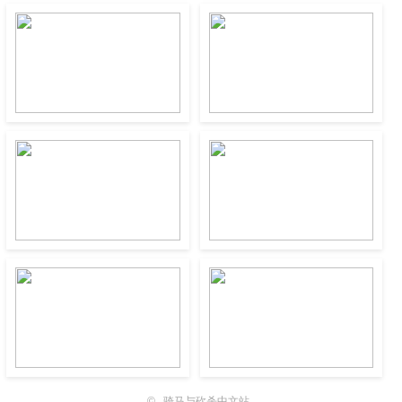
©
骑马与砍杀中文站