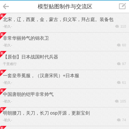
模型贴图制作与交流区
北宋，辽，西夏，金，蒙古，归义军，拜占庭。装备包
-初久-
110
非常华丽帅气的锦衣卫
-初久-
60
【原创】日本战国时代兵器
千里难行
97
一套皇帝冕服，（汉唐宋民）+日本服
-初久-
61
中国唐朝的铠甲非常帅气
-初久-
105
明朝腰刀，关刀，长刀 osp开源，更新宝剑
-初久-
74