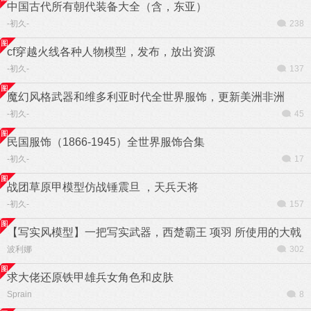
中国古代所有朝代装备大全（含，东亚）
-初久-
238
cf穿越火线各种人物模型，发布，放出资源
-初久-
137
魔幻风格武器和维多利亚时代全世界服饰，更新美洲非洲
-初久-
45
民国服饰（1866-1945）全世界服饰合集
-初久-
17
战团草原甲模型仿战锤震旦 ，天兵天将
-初久-
157
【写实风模型】一把写实武器，西楚霸王 项羽 所使用的大戟
波利娜
302
求大佬还原铁甲雄兵女角色和皮肤
Sprain
8