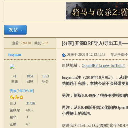
骑
»
›
›
›
[分享]
开源BRF导入/导出工具——O
查看:
726118
|
回复:
252
foxyman
发表于 2009-8-12 13:45:13
|
显示全部楼
原帖地址：
OpenBRF (a new brfEdit!)
翻
41
1851
1853
foxyman注（2010年10月9日
马
主题
回帖
积分
功能趋于完善，本帖今后不会经常更新
贵族[MOD作者]
另注：新版0.0.49多了很多有关
UID
31436
再注：从0.0.49版开始汉化版的O
第纳尔
6805
小理解上的鸿沟。
精华
3
互助
67
这是我为TheLast Day(魔戒)