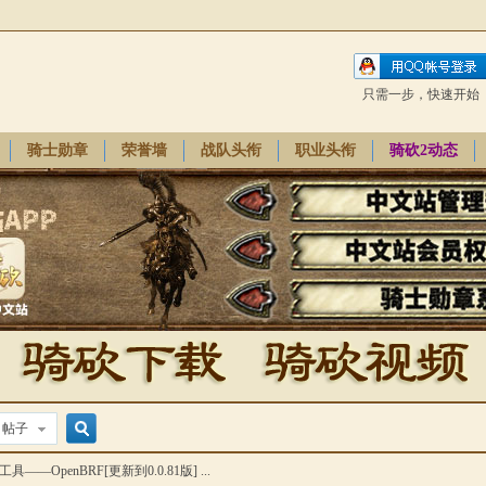
只需一步，快速开始
骑士勋章
荣誉墙
战队头衔
职业头衔
骑砍2动态
帖子
搜
——OpenBRF[更新到0.0.81版] ...