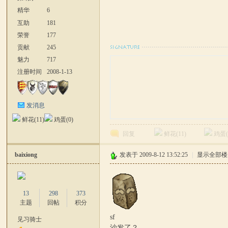
精华
6
互助
181
荣誉
177
贡献
245
魅力
717
注册时间
2008-1-13
发消息
鲜花(
11
)
鸡蛋(
0
)
回复
鲜花(
11
)
鸡蛋
baixiong
发表于 2009-8-12 13:52:25
|
显示全部楼
13
298
373
主题
回帖
积分
sf
见习骑士
沙发了？