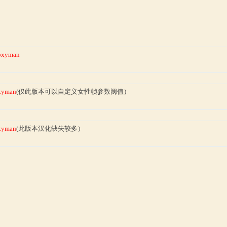
oxyman
xyman
(仅此版本可以自定义女性帧参数阈值）
xyman
(此版本汉化缺失较多）