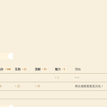
纳尔
+160
互助
+22
贡献
+35
魅力
+1
理由
+ 1
= =
60
+ 22
+ 35
再次感谢更新及汉化！