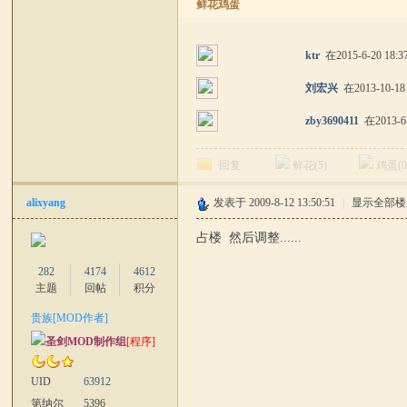
鲜花鸡蛋
ktr
在2015-6-20 18:
刘宏兴
在2013-10-18
zby3690411
在2013-6-
回复
鲜花(
5
)
鸡蛋(
alixyang
发表于 2009-8-12 13:50:51
|
显示全部楼
占楼 然后调整......
282
4174
4612
主题
回帖
积分
贵族[MOD作者]
圣剑MOD制作组
[程序]
UID
63912
第纳尔
5396