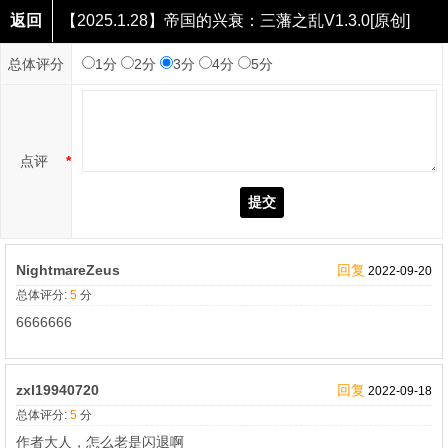
返回
【2025.1.28】帝国的兴衰：三藩之乱V1.3.0[原创]
点评
总体评分
1分
2分
3分
4分
5分
点评
*
提交
NightmareZeus
回复
2022-09-20
总体评分:
5
分
6666666
zxl19940720
回复
2022-09-18
总体评分:
5
分
作者大人，怎么老是闪退啊