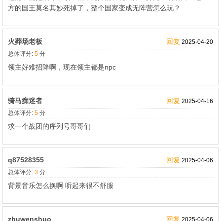
方的国王莫名其妙死掉了，整个国家变成无阵营怎么玩？
火葬场老板
回复
2025-04-20
总体评分:
5
分
领主好难招降啊，现在领主都是npc
骑马痴迷者
回复
2025-04-16
总体评分:
5
分
求一个战团的序列号哥哥们
q87528355
回复
2025-04-06
总体评分:
3
分
背景音乐怎么换啊 听起来很不舒服
zhuwenshuo
回复
2025-04-06