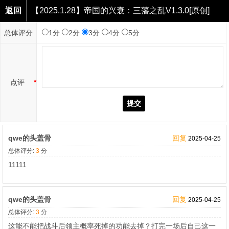
返回
【2025.1.28】帝国的兴衰：三藩之乱V1.3.0[原创]
点评
总体评分
1分
2分
3分
4分
5分
点评
*
提交
qwe的头盖骨
回复
2025-04-25
总体评分:
3
分
11111
qwe的头盖骨
回复
2025-04-25
总体评分:
3
分
这能不能把战斗后领主概率死掉的功能去掉？打完一场后自己这一