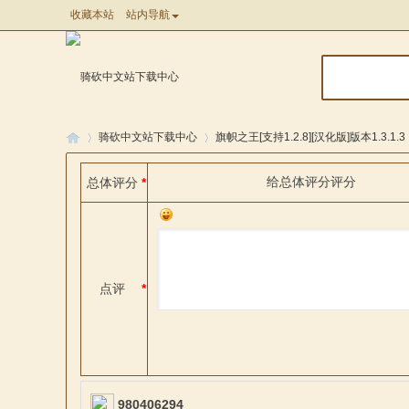
收藏本站
站内导航
骑砍中文站下载中心
旗帜之王[支持1.2.8][汉化版]版本1.3.1.3
给
总体评分
评分
总体评分
*
骑
»
»
点评
*
马
980406294