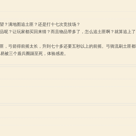
声望？满地图追土匪？还是打十七次竞技场？
织品呢？让玩家都买回来猜？而且物品带多了，怎么追土匪啊？就算追上
土匪，弓箭得前摇太长，升到七十多还要五秒以上的前摇。弓骑流刷土匪
容易被三个盾兵圈踢至死，体验感差。