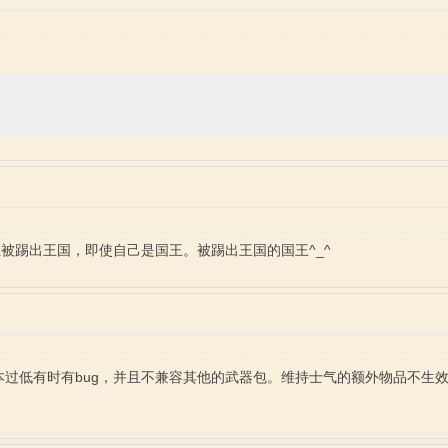
狂被踢出王国，即使自己是国王。被踢出王国的国王^_^
版本过低有时有bug，并且不兼容其他的武器包。维持士气的额外物品不