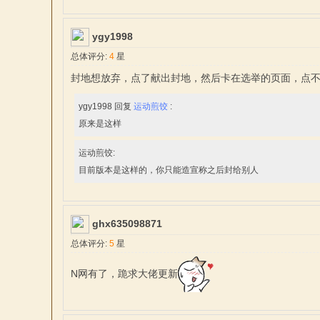
ygy1998
总体评分:
4
星
文
封地想放弃，点了献出封地，然后卡在选举的页面，点
ygy1998 回复
运动煎饺
:
原来是这样
运动煎饺:
目前版本是这样的，你只能造宣称之后封给别人
站
ghx635098871
总体评分:
5
星
N网有了，跪求大佬更新