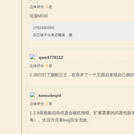
总体评分:
1
星
垃圾MOD
2782400393:
自己做不出来还嘴臭，傻
与
qwe4778112
总体评分:
3
星
1.28只打了旗帜之王，在吞并了一个王国后发现自己疯
kewudeqid
总体评分:
3
星
1.2.9虽然能启动但是会疯狂报错。扩展需要的武器包
砍
有）。生活方式有bug完全无效。