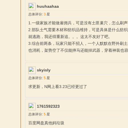
huuhaahaa
总体评分:
3
星
1.一级家族才能做雇佣兵，可是没有土匪巢穴，怎么刷
2.部队士气需要木材和纺织品维持，可是具体是什么纺
就逃跑，我还得重新追。。。这太不友好了吧。
杀
3.综合前两条，玩家只能不招人，一个人默默在野外刷
也消耗，架势空了不仅能摔马还能掉武器，穿着神装也
skyisly
总体评分:
5
星
求更新，N网上看3.23已经更过了
中
1761592323
总体评分:
5
星
百度网盘真他妈垃圾