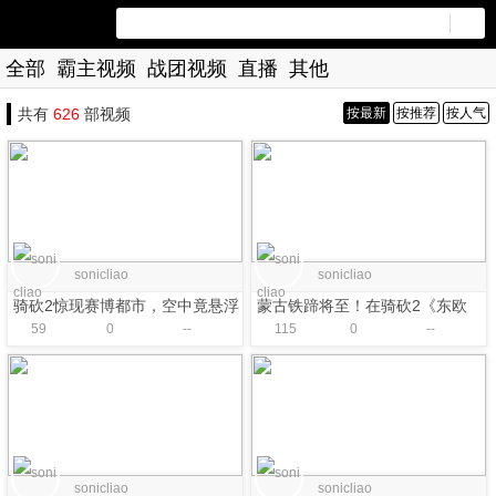
全部
霸主视频
战团视频
直播
其他
共有
626
部视频
按最新
按推荐
按人气
sonicliao
sonicliao
骑砍2惊现赛博都市，空中竟悬浮
蒙古铁蹄将至！在骑砍2《东欧
59
0
--
115
0
--
着太空巨舰？！
1259》中重塑中世纪东欧的命
运！
sonicliao
sonicliao