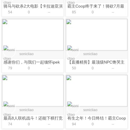
骑马与砍杀2大电影【卡拉迪亚演
霸主Coop终于来了！骑砍7月最
54
0
--
85
0
--
义｜龙旗勇士・下】愿我们长
全MOD资讯
寿！
sonicliao
sonicliao
感谢你们，与我们一起缅怀ipek
【直播精剪】最顶级NPC馋哭主
79
0
--
50
0
--
角，站二世为父证明！《骑砍2魔
戒》实况
sonicliao
sonicliao
最高8人联机战斗！还能下棋打竞
有生之年！今日终结！霸主Coop
74
0
--
94
0
--
技！《霸主Coop》正式版上线！
今日正式发布！