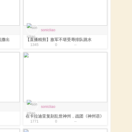
sonicliao
凯撒出
【直播精剪】敌军不堪受辱排队跳水
1345
0
--
sonicliao
在卡拉迪亚复刻乱世神州，战团《神州语》
1771
0
--
新
测试版发布