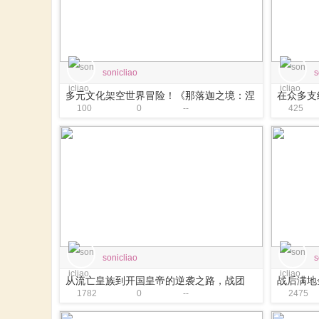
马
sonicliao
s
多元文化架空世界冒险！《那落迦之境：涅
在众多支
100
0
--
425
槃歌》再度更新！
牌背景的
与
sonicliao
s
从流亡皇族到开国皇帝的逆袭之路，战团
战后满地
1782
0
--
2475
MOD《日暮西山》更新！
1135