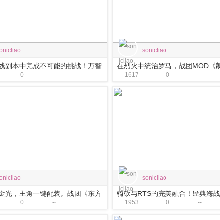
onicliao
sonicliao
线副本中完成不可能的挑战！万智
在烈火中统治罗马，战团MOD《
0
--
1617
0
--
战团MOD《瓦斯纳世界》上线！
征》汉化上线
onicliao
sonicliao
金光，主角一键配装。战团《东方
骑砍与RTS的完美融合！经典海战
0
--
1953
0
--
》游戏体验大升级！
MOD《赛瑞米林》再迎史诗级更