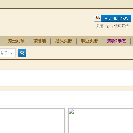
只需一步，快速开始
骑士勋章
荣誉墙
战队头衔
职业头衔
骑砍2动态
帖子
搜
索