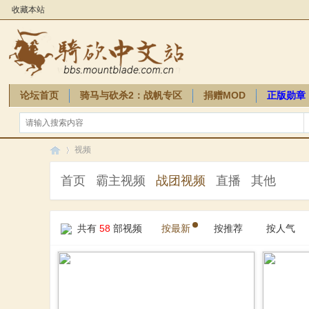
收藏本站
论坛首页
骑马与砍杀2：战帆专区
捐赠MOD
正版勋章
骑砍周边
视频
首页
霸主视频
战团视频
直播
其他
骑
»
共有
58
部视频
按最新
按推荐
按人气