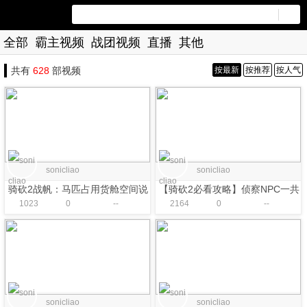
全部
霸主视频
战团视频
直播
其他
共有
628
部视频
按最新
按推荐
按人气
sonicliao
sonicliao
骑砍2战帆：马匹占用货舱空间说
【骑砍2必看攻略】侦察NPC一共
1023
0
--
2164
0
--
明
有哪些？谁才是最强斥候？
sonicliao
sonicliao