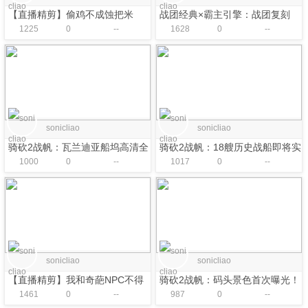
【直播精剪】偷鸡不成蚀把米
战团经典×霸主引擎：战团复刻
1225
0
--
1628
0
--
（非官方MOD）
sonicliao
sonicliao
骑砍2战帆：瓦兰迪亚船坞高清全
骑砍2战帆：18艘历史战船即将实
1000
0
--
1017
0
--
景首曝
装！
sonicliao
sonicliao
【直播精剪】我和奇葩NPC不得
骑砍2战帆：码头景色首次曝光！
1461
0
--
987
0
--
不说的故事