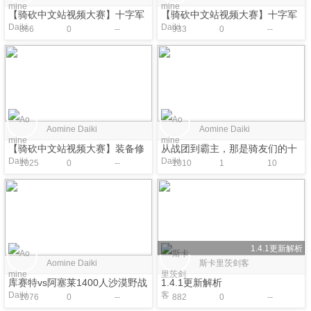
【骑砍中文站视频大赛】十字军
【骑砍中文站视频大赛】十字军
866
0
--
933
0
--
大军压境巴丹尼亚！
第三次东征穆斯林世界欲夺回圣
城耶路撒冷！
Aomine Daiki
Aomine Daiki
【骑砍中文站视频大赛】装备修
从战团到霸主，那是骑友们的十
1025
0
--
1010
1
10
改以及兵种修改小教程
年青春！
1.4.1更新解析
Aomine Daiki
斯卡里茨剑客
库赛特vs阿塞莱1400人沙漠野战
1.4.1更新解析
1076
0
--
882
0
--
大电影！