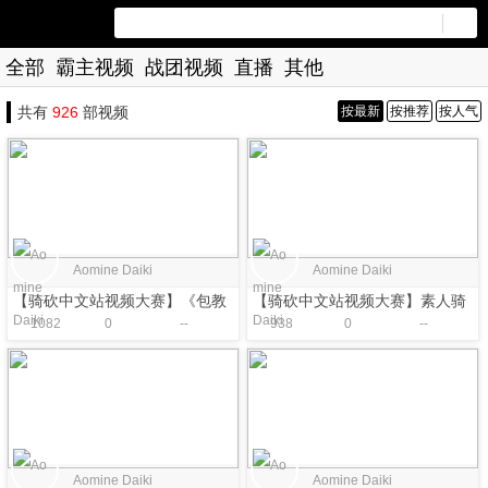
全部
霸主视频
战团视频
直播
其他
共有
926
部视频
按最新
按推荐
按人气
Aomine Daiki
Aomine Daiki
【骑砍中文站视频大赛】《包教
【骑砍中文站视频大赛】素人骑
1082
0
--
938
0
--
包会》第一期之以一敌百
砍联机翻盘初体验击杀集锦
Aomine Daiki
Aomine Daiki