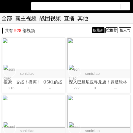
全部
霸主视频
战团视频
直播
其他
共有
928
部视频
按最新
按推荐
按人气
sonicliao
sonicliao
搜索！交战！撤离！《ISKL的战
深入巴旦尼亚寻龙旗！竟遭绿林
216
0
--
277
0
--
争掠夺》带你体验硬核的骑砍2战
兄弟会埋伏？【卡拉迪亚演义32
利品搜刮！
｜骑砍2动画】
sonicliao
sonicliao