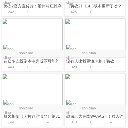
骑砍2官方宣传片：沿岸村庄掠夺
《骑砍2》1.4.5版本更新了啥？
242
0
--
425
0
--
玩法现已推出！
海战大修：AI主动打海战、军团
不再逛街！
sonicliao
sonicliao
在众多支线副本中完成不可能的
没有人比我更懂冲刺！骑砍
443
0
--
329
0
--
挑战！万智牌背景的战团
2MOD《阿特姆电影级冲锋》即
MOD《瓦斯纳世界》上线！
将上线！
sonicliao
sonicliao
薪火相传《卡拉迪亚演义》第31
战猪老大在线WAAAGH！矮人碎
144
0
--
373
0
--
集【骑砍2动画电影】
铁附魔战锤！骑砍2《中古战锤》