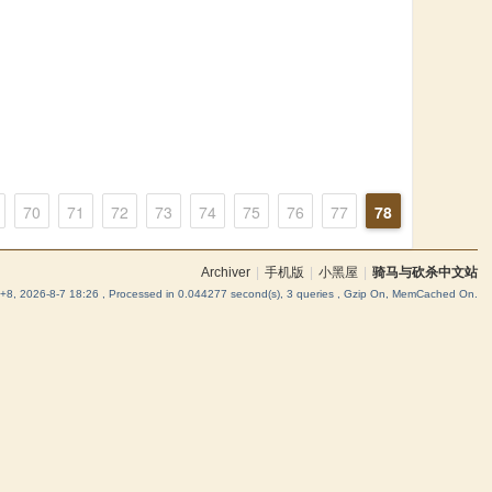
70
71
72
73
74
75
76
77
78
Archiver
|
手机版
|
小黑屋
|
骑马与砍杀中文站
8, 2026-8-7 18:26
, Processed in 0.044277 second(s), 3 queries , Gzip On, MemCached On.