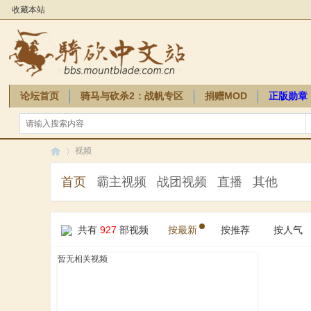
收藏本站
论坛首页
骑马与砍杀2：战帆专区
捐赠MOD
正版勋章
骑砍周边
视频
首页
霸主视频
战团视频
直播
其他
骑
»
共有
927
部视频
按最新
按推荐
按人气
暂无相关视频