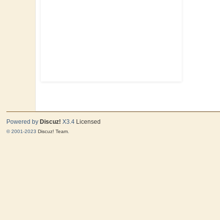
马
Powered by
Discuz!
X3.4
Licensed
与
© 2001-2023
Discuz! Team
.