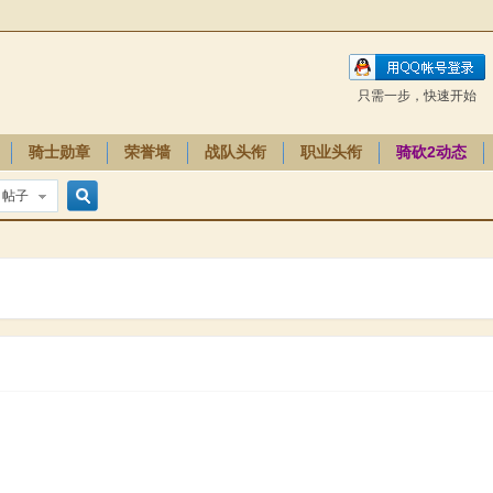
只需一步，快速开始
骑士勋章
荣誉墙
战队头衔
职业头衔
骑砍2动态
帖子
搜
索