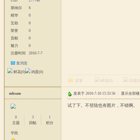
UID
277740
第纳尔
6
精华
0
互助
0
荣誉
0
贡献
0
站
魅力
0
注册时间
2010-7-7
发消息
鲜花(
0
)
鸡蛋(
0
)
回复
鲜花(
0
)
鸡蛋(
mhsam
发表于 2010-7-10 15:33:56
|
显示全部楼
论
试了下。不登陆也有图片，不错啊。
0
3
1
主题
回帖
积分
平民