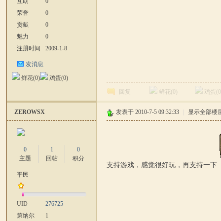
互助
0
与
荣誉
0
贡献
0
魅力
0
注册时间
2009-1-8
发消息
鲜花(
0
)
鸡蛋(
0
)
回复
鲜花(
0
)
鸡蛋(
砍
ZEROWSX
发表于 2010-7-5 09:32:33
|
显示全部楼
0
1
0
主题
回帖
积分
支持游戏，感觉很好玩，再支持一下
平民
UID
276725
杀
第纳尔
1