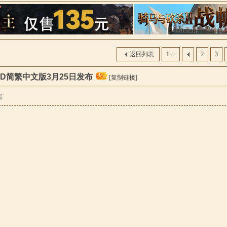
索
返回列表
1 ...
2
3
OD简繁中文版3月25日发布
[复制链接]
层