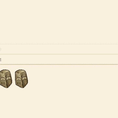
0
)
层