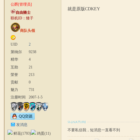
公爵[管理员]
就是原版CDKEY
自由骑士
联机ID：矮子
商队头领
UID
2
第纳尔
9238
精华
4
互助
21
荣誉
213
贡献
0
魅力
731
注册时间
2007-1-5
发消息
不要私信我，短消息一直看不到
鲜花(
1793
)
鸡蛋(
11
)