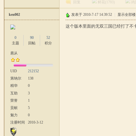
回复
鲜花(
1793
)
鸡
ken002
发表于 2010-7-17 14:39:52
|
显示全部楼
这个版本里面的无双三国已经打了不
0
90
52
主题
回帖
积分
扈从
UID
212152
第纳尔
138
精华
0
互助
3
荣誉
1
贡献
5
魅力
0
注册时间
2010-3-12