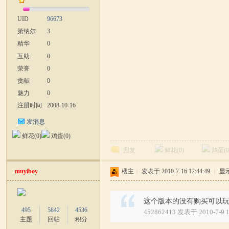
UID
96673
第纳尔
3
坛
精华
0
互助
0
荣誉
0
贡献
0
魅力
0
注册时间
2008-10-16
发消息
鲜花(
0
)
鸡蛋(
0
)
回复
鲜花(
0
)
鸡蛋(
muyiboy
楼主
|
发表于 2010-7-16 12:44:49
|
显
这个版本的没有购买可以
495
5842
4536
452862413 发表于 2010-7-9 1
主题
回帖
积分