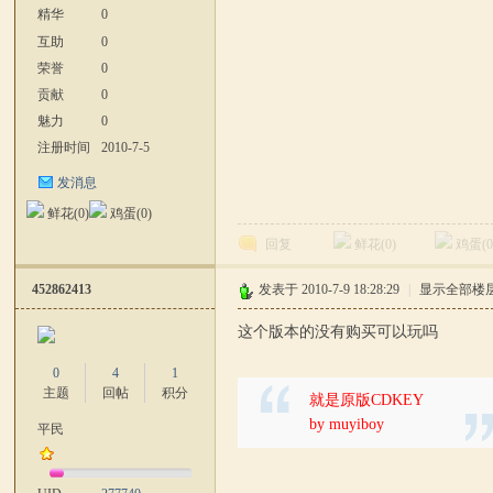
精华
0
互助
0
荣誉
0
贡献
0
魅力
0
注册时间
2010-7-5
发消息
中
鲜花(
0
)
鸡蛋(
0
)
回复
鲜花(
0
)
鸡蛋(
452862413
发表于 2010-7-9 18:28:29
|
显示全部楼
这个版本的没有购买可以玩吗
0
4
1
主题
回帖
积分
就是原版CDKEY
文
by muyiboy
平民