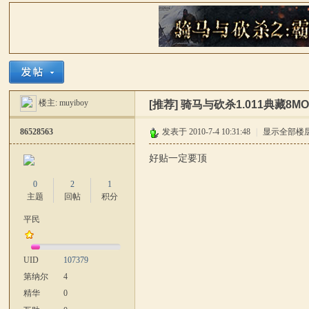
骑
»
›
›
›
楼主:
muyiboy
[推荐]
骑马与砍杀1.011典藏8M
86528563
发表于 2010-7-4 10:31:48
|
显示全部楼
好贴一定要顶
0
2
1
马
主题
回帖
积分
平民
UID
107379
第纳尔
4
精华
0