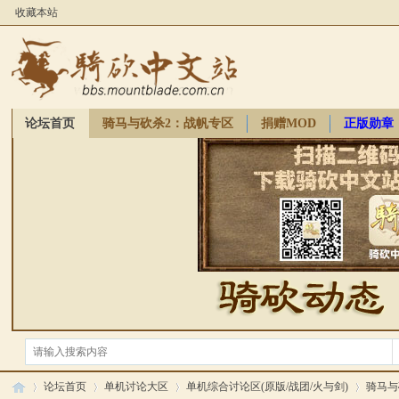
收藏本站
论坛首页
骑马与砍杀2：战帆专区
捐赠MOD
正版勋章
骑砍周边
论坛首页
单机讨论大区
单机综合讨论区(原版/战团/火与剑)
骑马与砍