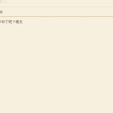
蛋(
11
)
层
卡补丁吧？楼主