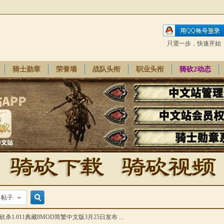
只需一步，快速开始
骑士勋章
荣誉墙
战队头衔
职业头衔
骑砍2动态
帖子
搜
杀1.011典藏8MOD简繁中文版3月25日发布 ...