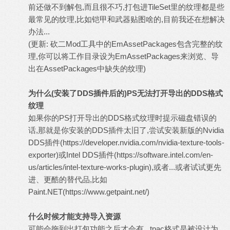
前还做不到解包,而且很不巧,打包进TileSet里的纹理都是些
最常见的纹理,比如铠甲和武器贴图啥的,目前我还在想解决
办法...
(更新: 砍二Mod工具中的EmAssetPackages包含完整的纹
理,你可以将工作目录设为EmAssetPackages来浏览、导
出在AssetPackages中缺失的纹理)
为什么(安装了DDS插件后的)PS无法打开导出的DDS格式
纹理
如果你的PS打开导出的DDS格式纹理时提示磁盘错误的
话,那就是你安装的DDS插件太旧了,尝试安装新版的Nvidia
DDS插件(
https://developer.nvidia.com/nvidia-texture-tools-
exporter
)或Intel DDS插件(
https://software.intel.com/en-
us/articles/intel-texture-works-plugin
),或者...或者试试更先
进、更酷的替代品,比如
Paint.NET(
https://www.getpaint.net/
)
什么时候才能支持导入资源
可能会拖到出打包功能之后才会有...tpac格式是被设计为