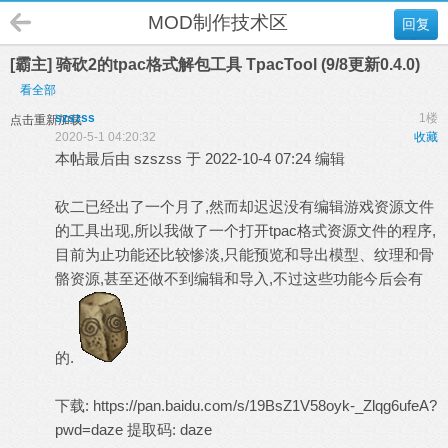
MOD制作技术区
回复
[霸主] 骑砍2的tpac格式解包工具 TpacTool (9/8更新0.4.0)
看全部
szszss
1楼
点击重新加载
2020-5-1 04:20:32
收藏
本帖最后由 szszss 于 2022-10-4 07:24 编辑
砍二已经出了一个月了,然而却迟迟没有编辑游戏资源文件
的工具出现,所以我做了一个打开tpac格式资源文件的程序,
目前为止功能还比较惨淡,只能预览和导出模型、纹理和骨
骼资源,甚至还做不到编辑和导入,不过这些功能今后会有
的.
下载:
https://pan.baidu.com/s/19BsZ1V58oyk-_Zlqg6ufeA?
pwd=daze
提取码: daze