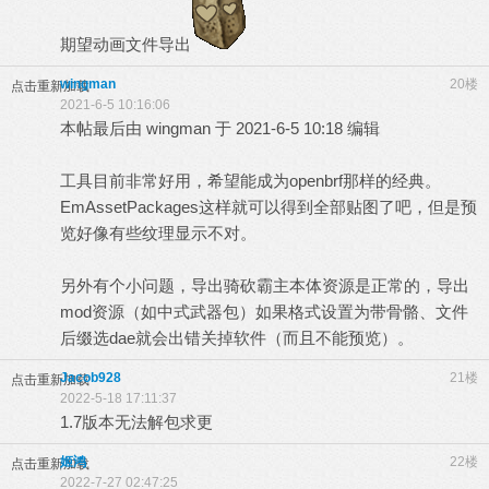
期望动画文件导出
wingman
20楼
点击重新加载
2021-6-5 10:16:06
本帖最后由 wingman 于 2021-6-5 10:18 编辑
工具目前非常好用，希望能成为openbrf那样的经典。
EmAssetPackages这样就可以得到全部贴图了吧，但是预
览好像有些纹理显示不对。
另外有个小问题，导出骑砍霸主本体资源是正常的，导出
mod资源（如中式武器包）如果格式设置为带骨骼、文件
后缀选dae就会出错关掉软件（而且不能预览）。
Jacob928
21楼
点击重新加载
2022-5-18 17:11:37
1.7版本无法解包求更
姬鸿
22楼
点击重新加载
2022-7-27 02:47:25