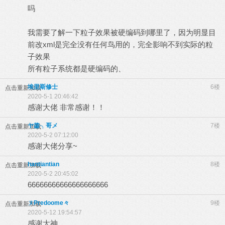
吗
我需要了解一下粒子效果被硬编码到哪里了，因为明显目
前改xml是完全没有任何鸟用的，完全影响不到实际的粒
子效果
所有粒子系统都是硬编码的、
埃里斯修士
6楼
点击重新加载
2020-5-1 20:46:42
感谢大佬 非常感谢！！
ヤ鋆╮哥メ
7楼
点击重新加载
2020-5-2 07:12:00
感谢大佬分享~
hantiantian
8楼
点击重新加载
2020-5-2 20:45:02
66666666666666666666
ㄡPredoome々
9楼
点击重新加载
2020-5-12 19:54:57
感谢大神