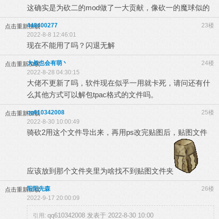
这确实是为砍二的mod做了一大贡献，像砍一的魔球似的
448400277
23楼
点击重新加载
2022-8-8 12:46:01
现在不能用了吗？闪退无解
大叔也会有萌丶
24楼
点击重新加载
2022-8-28 04:30:15
大佬不更新了吗，软件现在似乎一用就卡死，请问还有什
么其他方式可以解包tpac格式的文件吗。
qq610342008
25楼
点击重新加载
2022-8-30 10:00:49
骑砍2用这个文件导出来，再用ps改完贴图后，贴图文件
应该放到那个文件夹里为啥找不到贴图文件夹
阳阳先森
26楼
点击重新加载
2022-9-17 20:00:09
qq610342008 发表于 2022-8-30 10:00
引用: