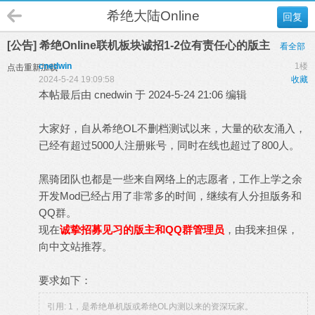
希绝大陆Online
回复
[公告] 希绝Online联机板块诚招1-2位有责任心的版主
看全部
cnedwin
1楼
点击重新加载
2024-5-24 19:09:58
收藏
本帖最后由 cnedwin 于 2024-5-24 21:06 编辑
大家好，自从希绝OL不删档测试以来，大量的砍友涌入，
已经有超过5000人注册账号，同时在线也超过了800人。
黑骑团队也都是一些来自网络上的志愿者，工作上学之余
开发Mod已经占用了非常多的时间，继续有人分担版务和
QQ群。
现在
诚挚招募见习的版主和QQ群管理员
，由我来担保，
向中文站推荐。
要求如下：
引用: 1，是希绝单机版或希绝OL内测以来的资深玩家。