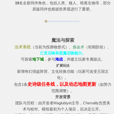
19
名全新同伴角色，包括人类、矮人、暗夜生物等，部分
原版同伴也根据世界观进行了重塑。
魔法与探索
法术系统
（当前为投掷物形式）、
炼金术
（初期阶段）、
亡灵召唤和恶魔召唤能力。
可探索
地下城
，参与
海战
，并建立玩家专属据点。
扩展玩法
新增奇幻强盗阵营、文化转换功能（玩家可改变王国文
化）。
史诗级任务线，以及动态地图更新
包含1条
（如势力
范围调整）。
开发背景
​团队与历程：由开发者Maglubiyet主导，Cherralily负责美
术与校对。模组最初为个人项目，后决定公开。