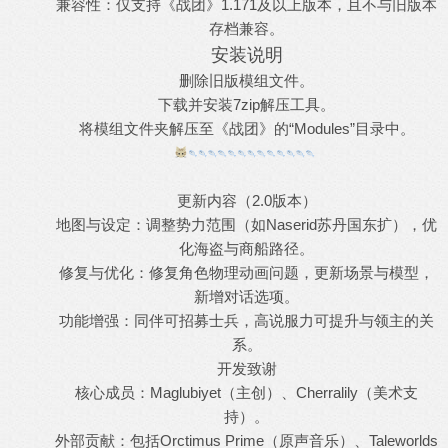
​兼容性：仅支持《战团》1.171及以上版本，且不与旧版本
存档兼容。
安装说明
删除旧版模组文件。
下载并安装7zip解压工具。
将模组文件夹解压至《战团》的“Modules”目录中。
​更新内容（2.0版本）​
​地图与设定：调整势力范围（如Naserid苏丹国东扩），优
化海盗与商船路径。
​修复与优化：修复角色物理动画问题，更新场景与模型，
新增对话选项。
​功能增强：同伴可招募士兵，高说服力可提升与领主的关
系。
​开发致谢
​核心成员：Maglubiyet（主创）、Cherralily（美术支
持）。
​外部贡献：包括Orctimus Prime（原声音乐）、Taleworlds