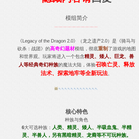
模组简介
《Legacy of the Dragon 2.0》（龙之遗产2.0）是《骑马与
砍杀：战团》的
高奇幻题材
模组，彻底
重制
了游戏的地图
和世界观。玩家将进入一个包含
精灵、矮人、巨龙、兽
召唤亡灵、释放
人等经典奇幻种族
的魔法大陆，体验
法术、探索地牢等全新玩法
。
核心特色
​种族与角色
6
大可选种族：
人类、精灵、矮人、半吸血鬼、半精
灵、半兽人，另有黑暗精灵、龙裔等不可玩种族。