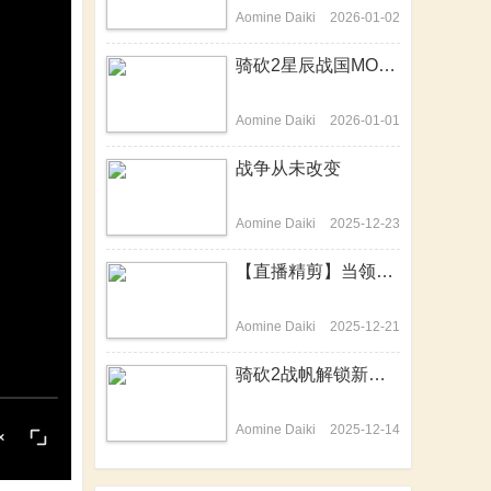
Aomine Daiki
2026-01-02
骑砍2星辰战国MOD-开篇历史背景介绍动画来啦！
Aomine Daiki
2026-01-01
战争从未改变
Aomine Daiki
2025-12-23
【直播精剪】当领主不易，站站在哭泣
Aomine Daiki
2025-12-21
骑砍2战帆解锁新技能，隐身战场变杀神
Aomine Daiki
2025-12-14