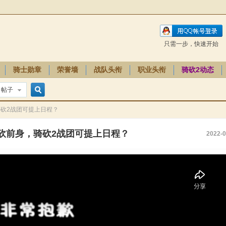
只需一步，快速开始
骑士勋章
荣誉墙
战队头衔
职业头衔
骑砍2动态
帖子
搜
骑砍2战团可提上日程？
砍前身，骑砍2战团可提上日程？
2022-0
索