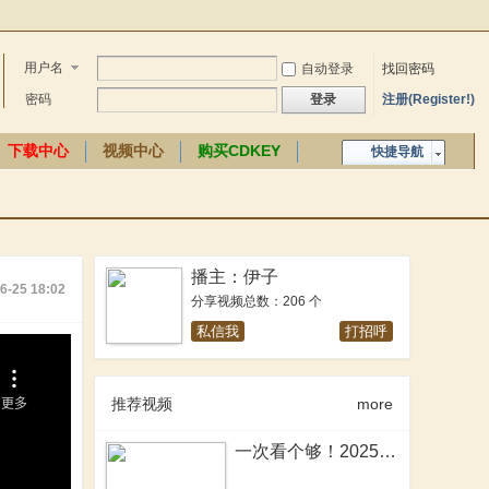
用户名
自动登录
找回密码
密码
登录
注册(Register!)
下载中心
视频中心
购买CDKEY
快捷导航
中文百科
播主：伊子
6-25 18:02
分享视频总数：206 个
私信我
打招呼
推荐视频
more
一次看个够！2025年骑砍2MOD大盘点！