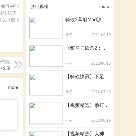
这个项目中的
热门视频
more
往论坛下
大家可以点击下
骑砍2幕府Mod汉化版发布！速速来战！一统日本幕府乱世！
伊子
2021-09-19
《骑马与砍杀2：霸主》e1.8.0更新日志重点解读
一视频
伊子
2022-06-13
中文版
【骑砍快讯】不足100KB的硬核MOD！一个更比九个强
more
伊子
2022-07-03
【视频精选】拳打混沌怪，脚踢吸血鬼！骑砍2战锤MOD中文版
伊子
2022-06-19
【视频精选】大神用骑砍2重制了20年前的骑砍前身，骑砍2战团可提上日程？