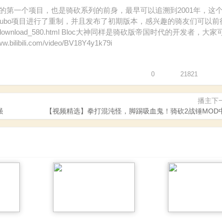
zubo》是老A开发的第一个项目，也是骑砍系列的前身，最早可以追溯到2001年，
azubo项目进行了重制，并且发布了初期版本，感兴趣的骑友们可以前
m.cn/download_580.html Bloc大神同样是骑砍版帝国时代的开发者，
li.com/video/BV18Y4y1k79i
0
21821
播主下
强
【视频精选】拳打混沌怪，脚踢吸血鬼！骑砍2战锤MOD