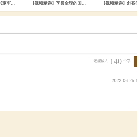
《定军山》-场景组作品
【视频精选】享誉全球的国人原创海战MOD！《赛瑞米林
【视频精选】剑客
140
还能输入
个字
2022-06-25 1