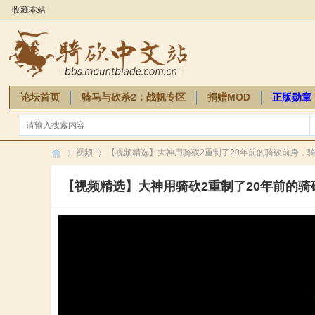
收藏本站
论坛首页
骑马与砍杀2：战帆专区
捐赠MOD
正版勋章
骑砍周边
视频
【视频精选】大神用骑砍2重制了20年前的骑砍前身，
【视频精选】大神用骑砍2重制了20年前的骑
骑
»
»