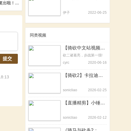
》0.72版本发布！
复出啦！十字军与砍杀MOD介绍，双厨狂喜！
伊子
2022-06-25
同类视频
【骑砍中文站视频大赛】砍二联机怎么玩:步战篇
砍二诸葛亮，步战第一强!
提交
cyrc
2020-06-16
【骑砍2】卡拉迪亚人的海！——属于我们的“四海征途”！
8:13
sonicliao
2026-02-25
【直播精剪】小锤40！也能拆城墙！
sonicliao
2026-02-12
《骑马与砍杀2：霸主》e1.9.0更新日志与正式版细节解读