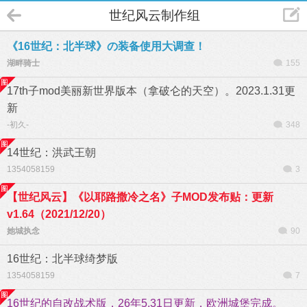
世纪风云制作组
《16世纪：北半球》の装备使用大调查！
湖畔骑士
155
17th子mod美丽新世界版本（拿破仑的天空）。2023.1.31更
新
-初久-
348
14世纪：洪武王朝
1354058159
3
【世纪风云】《以耶路撒冷之名》子MOD发布贴：更新
v1.64（2021/12/20）
她城执念
90
16世纪：北半球绮梦版
1354058159
7
16世纪的自改战术版，26年5.31日更新，欧洲城堡完成。