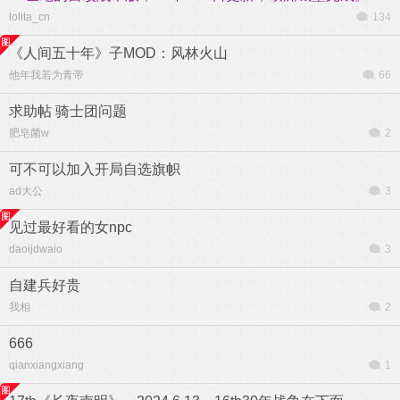
lolita_cn
134
《人间五十年》子MOD：风林火山
他年我若为青帝
66
求助帖 骑士团问题
肥皂菌w
2
可不可以加入开局自选旗帜
ad大公
3
见过最好看的女npc
daoijdwaio
3
自建兵好贵
我相
2
666
qianxiangxiang
1