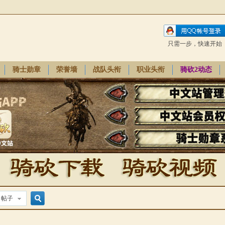
只需一步，快速开始
骑士勋章
荣誉墙
战队头衔
职业头衔
骑砍2动态
帖子
搜