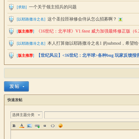
一个关于领主招兵的问题
[
求助
]
这个圣拉匝禄修会侍从怎么招募啊？
[
以耶路撒冷之名
]
坛
《16世纪：北半球》V1.6test 威力加强最终修正版（6
[
版主推荐
]
本人打算做以耶路撒冷之名1 的submod，希望
[
以耶路撒冷之名
]
【世纪风云】<16世纪：北半球>各种bug 玩家反馈报
[
版主推荐
]
快速发帖
选择主题分类