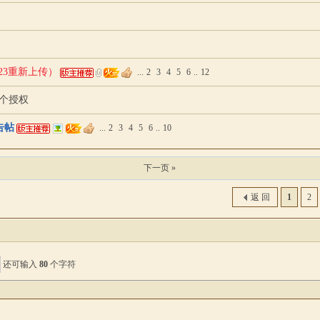
.23重新上传）
...
2
3
4
5
6
..
12
给个授权
告帖
...
2
3
4
5
6
..
10
下一页 »
返 回
1
2
还可输入
80
个字符