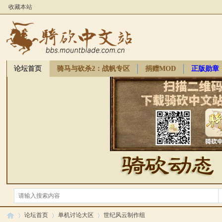
收藏本站
论坛首页
骑马与砍杀2：战帆专区
捐赠MOD
正版勋章
骑砍周边
论坛首页
单机讨论大区
世纪风云制作组