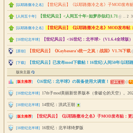
【世纪风云】《以耶路撒冷之名》子MOD发布贴：更新v
[
以耶路撒冷之名
]
与
【世纪风云】<人间五十年>如梦亦似幻|1.71
[
人间五十年
]
...
2
3
【世纪风云】《以耶路撒冷之名》MOD发布帖：更新v1
[
以耶路撒冷之名
]
【世纪风云】<16世纪：北半球>（V1.6.4全球版）2
[
16世纪北半球
]
【世纪风云】《Kaybasara's统一之岚：战国》V1.76下载
[
原创
]
【世纪风云】已发布mod下载帖！16世纪/人间50年/以耶
[
下载
]
砍
版块主题
《16世纪：北半球》の装备使用大调查！
[
版主推荐
]
17th子mod美丽新世界版本（拿破仑的天空）。2023
[
16世纪北半球
]
14世纪：洪武王朝
[
16世纪北半球
]
【世纪风云】《以耶路撒冷之名》子MOD发布贴：更新v1.6
[
版主推荐
]
杀
16世纪：北半球绮梦版
[
16世纪北半球
]