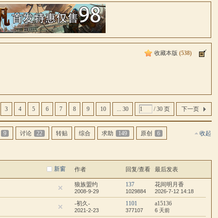
收藏本版
(
538
)
3
4
5
6
7
8
9
10
... 30
/ 30 页
下一页
9
讨论
22
转贴
综合
求助
149
原创
6
收起
新窗
作者
回复/查看
最后发表
狼族盟约
137
花间明月香
2008-9-29
1029884
2026-7-12 14:18
-初久-
1101
a15136
2021-2-23
377107
6 天前