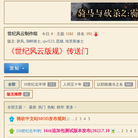
骑
»
›
›
世纪风云制作组
今日:
0
|
主题:
1182
|
排名:
192
版主:
肄风
,
湖畔骑士
,
sjwl123
,
恶猪
,
埃里斯修士
《世纪风云版规》传送门
马
全部
16世纪北半球
213
人间五十年
62
以耶路撒冷之名
641
版主推荐
41
全部主题
最新
热门
热帖
精华
更多
骑砍中文站MOD发布规则
...
2
3
4
5
16th追加包测试版本发布(2022.7.10
[
16世纪北半球
]
...
2
3
4
5