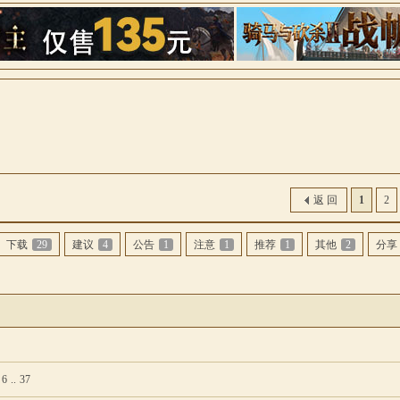
索
返 回
1
2
下载
29
建议
4
公告
1
注意
1
推荐
1
其他
2
分享
6
..
37