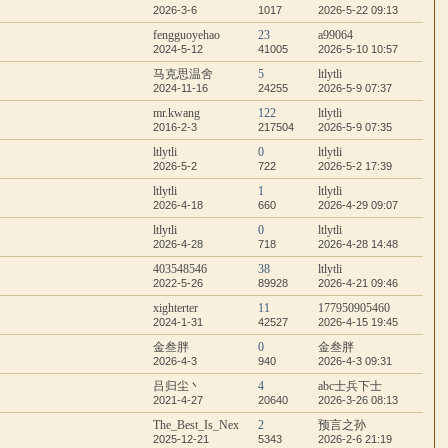
2026-3-6
1017
2026-5-22 09:13
fengguoyehao
23
a99064
2024-5-12
41005
2026-5-10 10:57
马克思温舍
5
ltlytli
2024-11-16
24255
2026-5-9 07:37
mr.kwang
122
ltlytli
2016-2-3
217504
2026-5-9 07:35
ltlytli
0
ltlytli
2026-5-2
722
2026-5-2 17:39
ltlytli
1
ltlytli
2026-4-18
660
2026-4-29 09:07
ltlytli
0
ltlytli
2026-4-28
718
2026-4-28 14:48
403548546
38
ltlytli
2022-5-26
89928
2026-4-21 09:46
xighterter
11
177950905460
2024-1-31
42527
2026-4-15 19:45
金叁胖
0
金叁胖
2026-4-3
940
2026-4-3 09:31
吕归尘丶
4
abc士兵下士
2021-4-27
20640
2026-3-26 08:13
The_Best_Is_Nex
2
预言之孙
2025-12-21
5343
2026-2-6 21:19