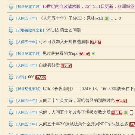
16世纪的自改战术版，26年5.31日更新，欧洲城
[
16世纪北半球
]
《人间五十年》子MOD：风林火山
[
人间五十年
]
...
2
3
求助帖 骑士团问题
[
以耶路撒冷之名
]
可不可以加入开局自选旗帜
[
人间五十年
]
中
见过最好看的女npc
[
16世纪北半球
]
自建兵好贵
[
人间五十年
]
666
[
讨论
]
17th《长夜南明》—2024.6.13。16th30年战争在
[
16世纪北半球
]
人间五十年英文诗，写给曾经的那段时光
[
人间五十年
]
求解，人间五十年改多了增援次数之后
[
人间五十年
]
文
人间五十年2.0测试版为什么开局NPC军队这么多
[
人间五十年
]