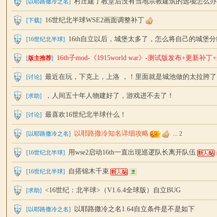
村庄建了教堂后没有当地宗教建筑的选项怎么办
[
以耶路撒冷之名
]
16世纪北半球WSE2画面调整补丁
[
下载
]
16th自立以后，城堡太多了，怎么将自己的城堡
[
16世纪北半球
]
16th子mod-《1915world war》-测试版发布+更新补
[
版主推荐
]
站
最近在玩，下克上，上洛 ，！里面就是城池做的太拉胯了
[
讨论
]
，人间五十年人物建好了，游戏进不去了！
[
求助
]
最喜欢16世纪北半球什么！
[
讨论
]
以耶路撒冷知名详细攻略
[
以耶路撒冷之名
]
...
2
用wse2启动16th一直出现巡逻队长离开队伍
[
16世纪北半球
]
论
自搭锦木千束
[
16世纪北半球
]
<16世纪：北半球>（V1.6.4全球版）自立BUG
[
求助
]
以耶路撒冷之名1.64自立条件是不是如下
[
以耶路撒冷之名
]