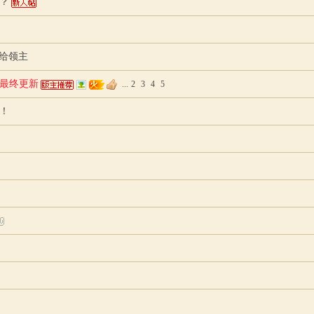
？
分给领主
丁+最终更新
...
2
3
4
5
！