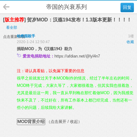
帝国的兴衰系列
回复
[
版主推荐
] 贺岁MOD：汉殇194发布！1.3版本更新！！！！
看全部
幼稚园殺手
1楼
点击重新加载
2020-1-24 12:50:47
收藏
捐助MOD，为《汉殇194》助力
爱发电捐助地址：
https://afdian.net/@lyl4n7
注：请认真看贴，以免漏下重要的信息
很早之前就发过关于本MOD制作的情况，经过了半年左右的时间，
MOD终于完成，大家久等了，大家都很着急，但其实我也很着急，
尤其是最后这一周，我一直从早到晚在那忙着做MOD，因为我感觉
快来不及了，不过好在，所有工作基本上都已经完成，当然还有一
些小的问题，后续我给大家讲解。
（点击展开 / 收起）