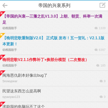
帝国的兴衰系列
【帝国的兴衰—三藩之乱V1.3.0】上朝、朝贡、科举一次满
足
幼稚园殺手
1339
【晚明悲歌重制版V2.0】 正式版 发布！五一贺礼：V2.1.1版
本更新！
幼稚园殺手
6397
晚明悲歌V2.1.1作弊补丁+换部分模型（二次整改）
幼稚园殺手
185
闽海恩仇剧本好像出bug了
Snowypear
9
民望这东西怎么提高啊
syyaoyao123
0
求助我的电脑玩不了这个