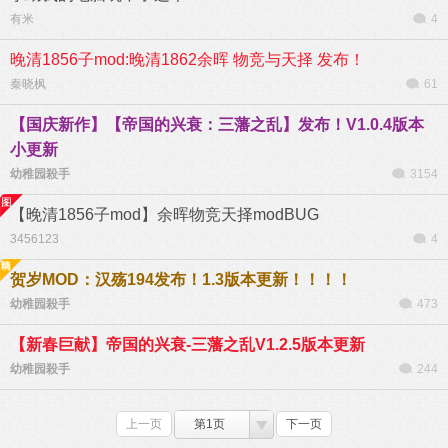
有米
4
晚清1856子mod:晚清1862余晖 物竞与天择 发布！
秦晓枫
61
【国庆新作】【帝国的兴衰：三藩之乱】发布！V1.0.4版本
小更新
幼稚园殺手
3154
【晚清1856子mod】余晖物竞天择modBUG
3456123
4
贺岁MOD：汉殇194发布！1.3版本更新！！！！
幼稚园殺手
473
【新春巨献】帝国的兴衰-三藩之乱V1.2.5版本更新
幼稚园殺手
244
上一页
第1页
下一页