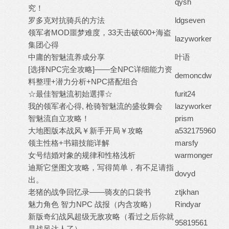
qysh
究！
罗多克对抗骑兵的方法
ldgseven
领军者MOD噩梦难度，33天击破600+海盗
lazyworker
集团心得
中庸的智魅流养成分享
叶语
[选择NPC完全攻略]——全NPC详细能力资
demoncdw
料整理+潜力分析+NPC搭配组合
☆最佳智魅流初始選擇☆
furit24
我的领军者心得, 枪骑智魅流的盛妆舞会
lazyworker
智魅流自立攻略！
prism
大地图版本战风￥新手开局￥攻略
a532175960
领主性格+书籍技能详解
marsfy
女号结婚对象的规律和性格浅析
warmonger
迪斯它堡图文攻略，写得简单，有不足请指
dovyd
出。
老猪的战争回忆录——骑友的口袋书
ztjkhan
魅力角色 智力NPC 战报（内含攻略）
Rindyar
新版奇幻战风超级无敌攻略（看过之后你就
95819561
是战风达人了）