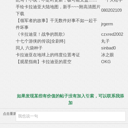
手绘卡拉迪亚大陆地图，新手~~~附高清图片
080202109
下载
【领军者的故事】干无数件好事不如一起干
jrgerm
件坏事
《卡拉迪亚！战争的凯歌》
czxred2002
十七个游侠的传说[全剧终]
丸子
同人 六袋种子
sinbad0
卡拉迪亚在地球上的纬度位置考证
冰之眼
【观星指南】卡拉迪亚的星空
OKG
如果发现某些有价值的帖子没有加入引索，可以联系我添
加
点击重新加载