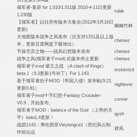
领军者-复辟 for 1.010/1.011版 2010-4-11日更新
rubik
1.230版
【领军者】以往所有版本大集合(2012年3月16日
幽幽竹林
更新)
大地图版本战争之风发布（仅支持1151及以上版
chenwz
本，更新百度网盘下载地址）
节操尽弃之物——战风幻想版本发布
chenwz
战争之风(领军者子mod) 此版本停止更新
chenwz
领军者子mod 诸王之战 （A clash of Kings）
mskimizd
beta 1（9.3更新1号补丁）For 1.143
基于领军者的子MOD《帝国入侵》发布帖(9.21
nightever
更新0.81）
领军者子mod十字幻想-Fantasy Crusader-
csnow
V0.9，开始发布。
领军者子MOD：balance of the God （上帝的天
qysh
平）bata1.4更新！
战团1143：弗伦西亚Vieylongce1（世纪风云制
肄风
作组出品