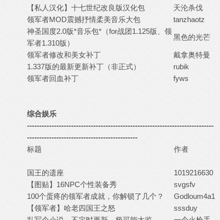
【私人汉化】十七世纪改良版汉化包
天沦杀伐
领军者MOD震撼抒情柔美音乐大包
tanzhaotz
神圣国度2.0版*音乐包*（for战团1.125版、领
黑色的光芒
军者1.310版）
领军者修改和美女补丁
戴拿奥特曼
1.337版的最新更新补丁（非正式）
rubik
领军者回血补丁
fyws
综合娱乐
----------------------------------------------------------------------------
---------------------------------------------
标题
作者
-
-
国王的遗座
1019216630
【图贴】16NPC个性装备秀
svgsfv
100个蛋疼的领军者成就，你解锁了几个？
Godloum4a1
【领军者】哈老四国王之怒
sssduy
乱写个小说，不定时更新，极可能太监……
一个火枪手