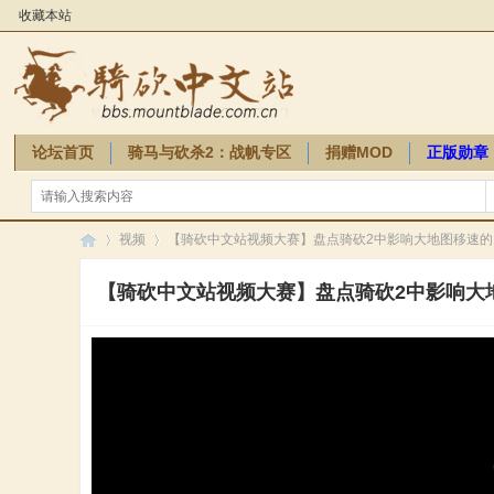
收藏本站
论坛首页
骑马与砍杀2：战帆专区
捐赠MOD
正版勋章
骑砍周边
视频
【骑砍中文站视频大赛】盘点骑砍2中影响大地图移速的
【骑砍中文站视频大赛】盘点骑砍2中影响大
骑
»
»