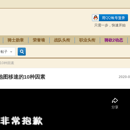
只需一步，快速开始
骑士勋章
荣誉墙
战队头衔
职业头衔
骑砍2动态
帖子
搜
10种因素
地图移速的10种因素
2020-0
索