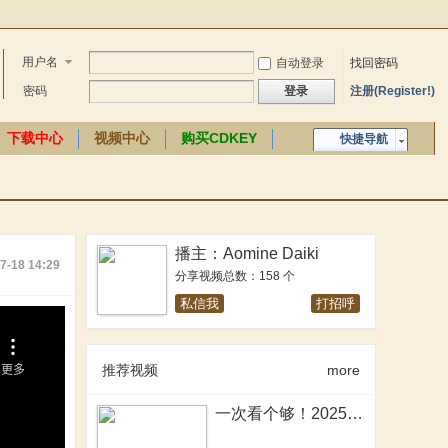
用户名
自动登录
找回密码
密码
登录
注册(Register!)
下载中心
视频中心
购买CDKEY
快捷导航
中文百科
播主：Aomine Daiki
7-18 14:29
分享视频总数：158 个
私信我
打招呼
推荐视频
more
一次看个够！2025年骑砍2MOD大盘点！