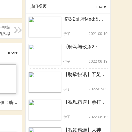
热门视频
more
骑砍2幕府Mod汉化版发布！速速来战！一统日本幕府乱世！
一视频
的夙愿
伊子
2021-09-19
《骑马与砍杀2：霸主》e1.8.0更新日志重点解读
more
伊子
2022-06-13
【骑砍快讯】不足100KB的硬核MOD！一个更比九个强
伊子
2022-07-03
【视频精选】拳打混沌怪，脚踢吸血鬼！骑砍2战锤MOD中文版
婿我也愿意
狂喜！骑砍2《星辰战国》开发进入全新阶段
伊子
2022-06-19
【视频精选】大神用骑砍2重制了20年前的骑砍前身，骑砍2战团可提上日程？