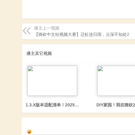
砍
播主上一视频
【骑砍中文站视频大赛】迁虹连日雨，云深不知处2
播主其它视频
杀
1.3.X版本适配清单！2025年第3季度骑砍MOD大盘点！
DIY家园！我在骑
中