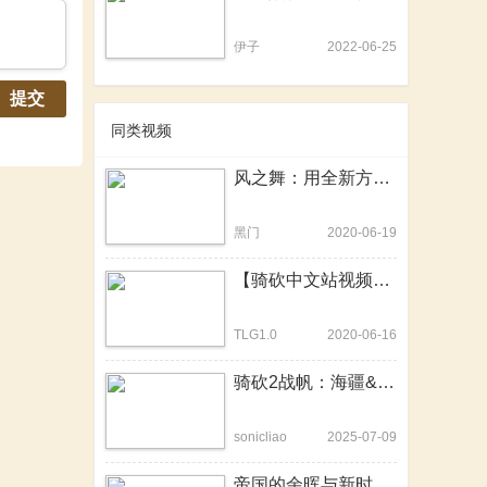
伊子
2022-06-25
提交
同类视频
风之舞：用全新方式打开骑马与砍杀2霸主
黑门
2020-06-19
【骑砍中文站视频大赛】潘德拉克之战1
TLG1.0
2020-06-16
骑砍2战帆：海疆&北境全新地形
sonicliao
2025-07-09
帝国的余晖与新时代的曙光！骑砍2《欧陆帝国1700》官方电影宣传片