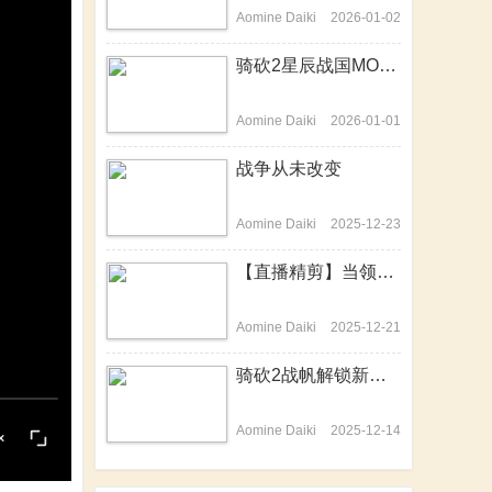
Aomine Daiki
2026-01-02
骑砍2星辰战国MOD-开篇历史背景介绍动画来啦！
Aomine Daiki
2026-01-01
战争从未改变
Aomine Daiki
2025-12-23
【直播精剪】当领主不易，站站在哭泣
Aomine Daiki
2025-12-21
骑砍2战帆解锁新技能，隐身战场变杀神
Aomine Daiki
2025-12-14