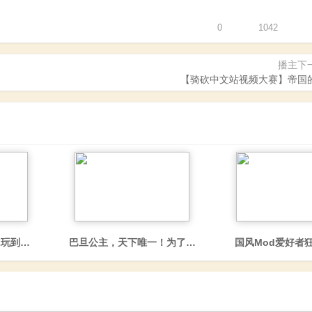
0
1042
播主下
【骑砍中文站视频大赛】帝国
砍2玩到模拟人生！《更好系列合集》正式发布
巴旦公主，天下唯一！为了娶科林，让我成为至高王女
国风Mod爱好者