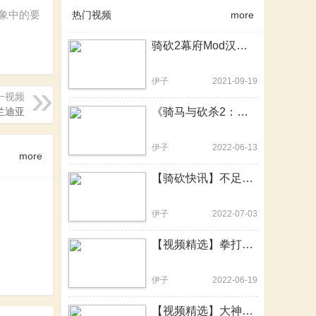
象中的要
热门视频
more
骑砍2幕府Mod汉化版发布！速速来战！一统日本幕府乱世！
伊子
2021-09-19
一视频
兰迪亚
《骑马与砍杀2：霸主》e1.8.0更新日志重点解读
伊子
2022-06-13
more
【骑砍快讯】不足100KB的硬核MOD！一个更比九个强
伊子
2022-07-03
【视频精选】拳打混沌怪，脚踢吸血鬼！骑砍2战锤MOD中文版
伊子
2022-06-19
【视频精选】大神用骑砍2重制了20年前的骑砍前身，骑砍2战团可提上日程？