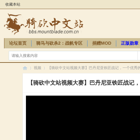
收藏本站
论坛首页
骑马与砍杀2：战帆专区
捐赠MOD
正版勋章
骑砍周边
视频
【骑砍中文站视频大赛】巴丹尼亚铁匠战记，一个优秀
【骑砍中文站视频大赛】巴丹尼亚铁匠战记，
骑
»
»