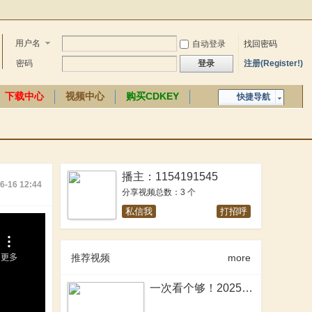
用户名
自动登录
找回密码
密码
登录
注册(Register!)
下载中心
视频中心
购买CDKEY
快捷导航
中文百科
播主：1154191545
6-16 12:44
分享视频总数：3 个
私信我
打招呼
推荐视频
more
一次看个够！2025年骑砍2MOD大盘点！