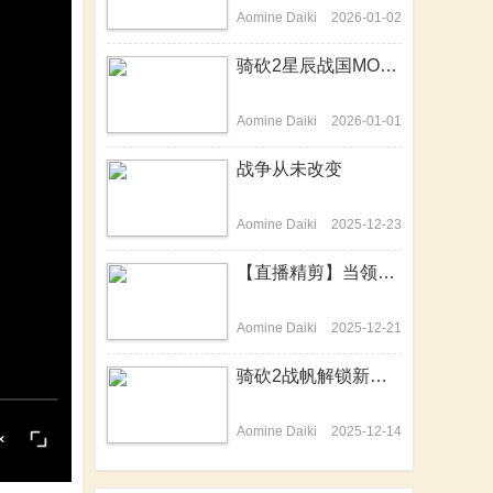
Aomine Daiki
2026-01-02
骑砍2星辰战国MOD-开篇历史背景介绍动画来啦！
Aomine Daiki
2026-01-01
战争从未改变
Aomine Daiki
2025-12-23
【直播精剪】当领主不易，站站在哭泣
Aomine Daiki
2025-12-21
骑砍2战帆解锁新技能，隐身战场变杀神
Aomine Daiki
2025-12-14