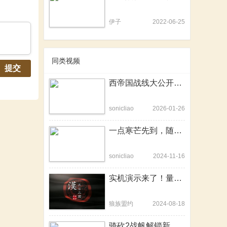
伊子
2022-06-25
同类视频
提交
西帝国战线大公开！《卡拉迪亚演义》第20集【骑砍2动画电影】
sonicliao
2026-01-26
一点寒芒先到，随后枪出如龙！
sonicliao
2024-11-16
实机演示来了！量大管够，独家爆料《衣谷三国》最新测试内容
狼族盟约
2024-08-18
骑砍2战帆解锁新技能，隐身战场变杀神