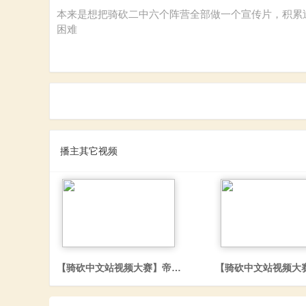
砍
本来是想把骑砍二中六个阵营全部做一个宣传片，积累
困难
杀
播主其它视频
【骑砍中文站视频大赛】帝国的荣耀与没落，一位帝国老将
【骑砍中文站视频大
中