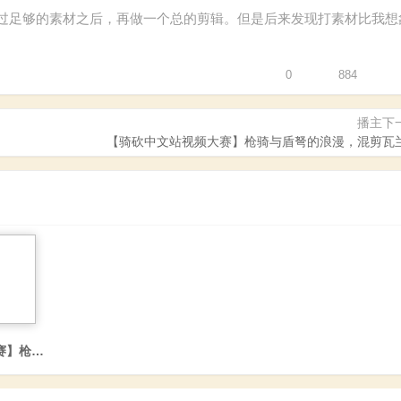
过足够的素材之后，再做一个总的剪辑。但是后来发现打素材比我想
0
884
播主下
【骑砍中文站视频大赛】枪骑与盾弩的浪漫，混剪瓦
的自述
赛】枪骑与盾弩的浪漫，混剪瓦兰迪亚