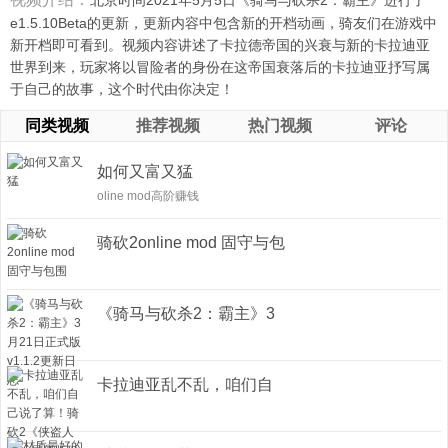
北京时间2021年5月5日《骑马与砍杀2：霸主》进行了
e1.5.10Beta的更新，更新内容中包含新的开档动画，骑友们在游戏中
新开档即可看到。视频内容讲述了卡拉德帝国的兴衰与新的卡拉迪亚
世界到来，玩家将以冒险者的身份在这帝国衰落后的卡拉迪亚抒写属
于自己的故事，这个时代由你决定！
同类视频
推荐视频
热门视频
评论
如何又富又猛
oline mod高阶赚钱
骑砍2online mod 固守与包
围 ...
《骑马与砍杀2：霸主》3
月21日正 ...
卡拉迪亚乱不乱，咱们自
己说了算 ...