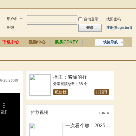
用户名
自动登录
找回密码
密码
登录
注册(Register!)
下载中心
视频中心
购买CDKEY
快捷导航
中文百科
播主：略懂的祥
6-20 20:49
分享视频总数：38 个
私信我
打招呼
推荐视频
more
一次看个够！2025年骑砍2MOD大盘点！