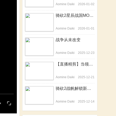
Aomine Daiki
2026-01-02
骑砍2星辰战国MOD-开篇历史背景介绍动画来啦！
Aomine Daiki
2026-01-01
战争从未改变
Aomine Daiki
2025-12-23
【直播精剪】当领主不易，站站在哭泣
Aomine Daiki
2025-12-21
骑砍2战帆解锁新技能，隐身战场变杀神
Aomine Daiki
2025-12-14