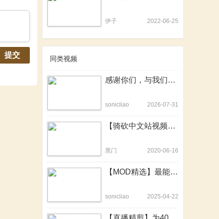
伊子
2022-06-25
提交
同类视频
感谢你们，与我们一起缅怀ipek
sonicliao
2026-07-31
【骑砍中文站视频大赛】千面英雄：骑马与砍杀14年
黑门
2020-06-16
【MOD精选】最能打的为什么不能是文官？骑砍2《明官袍国风包》上线
sonicliao
2025-04-22
【直播精剪】为4000块认NPC为义父！