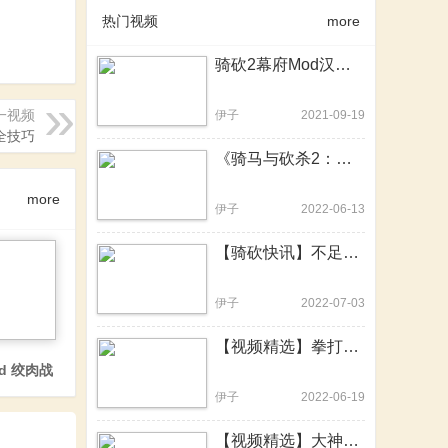
热门视频
more
骑砍2幕府Mod汉化版发布！速速来战！一统日本幕府乱世！
一视频
伊子
2021-09-19
全技巧
《骑马与砍杀2：霸主》e1.8.0更新日志重点解读
more
伊子
2022-06-13
【骑砍快讯】不足100KB的硬核MOD！一个更比九个强
伊子
2022-07-03
【视频精选】拳打混沌怪，脚踢吸血鬼！骑砍2战锤MOD中文版
od 绞肉战
伊子
2022-06-19
【视频精选】大神用骑砍2重制了20年前的骑砍前身，骑砍2战团可提上日程？