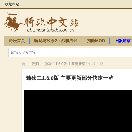
收藏本站
论坛首页
骑马与砍杀2：战帆专区
捐赠MOD
正版勋章
骑砍周边
视频
骑砍二1.6.0版 主要更新部分快速一览
骑砍二1.6.0版 主要更新部分快速一览
骑
»
»