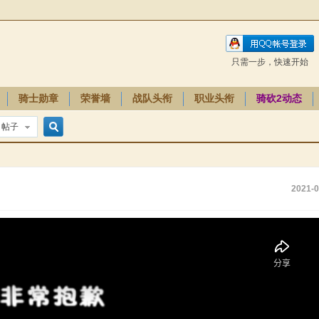
只需一步，快速开始
骑士勋章
荣誉墙
战队头衔
职业头衔
骑砍2动态
帖子
搜
2021-0
索