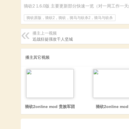
砍
骑砍2 1.6.0版 主要更新部分快速一览（对一周工作
骑砍原版，骑砍2，骑砍，骑马与砍杀2，骑马与砍杀
播主上一视频
近战狂徒强攻千人坚城
播主其它视频
杀
骑砍2online mod 贵族军团
骑砍2online mo
中