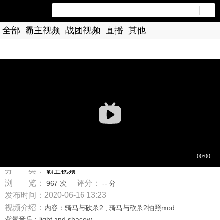
全部
霸主视频
战团视频
直播
其他
标 题：【骑砍中文站视频大赛】帝国新兵
分 类：
霸主视频
浏 览：
评分：
967 次
-- 分
发布时间：2020-06-16 13:23
视频介绍：
内容：骑马与砍杀2 , 骑马与砍杀2拍照mod
背景音乐：light and shadow