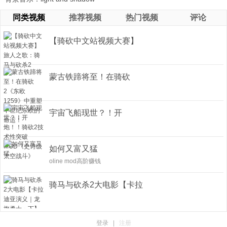
同类视频
推荐视频
热门视频
评论
【骑砍中文站视频大赛】
旅人之歌 ...
蒙古铁蹄将至！在骑砍
2《东欧125 ...
宇宙飞船现世？！开
炮！！骑砍2 ...
如何又富又猛
oline mod高阶赚钱
骑马与砍杀2大电影【卡拉
迪亚演 ...
登录
|
注册