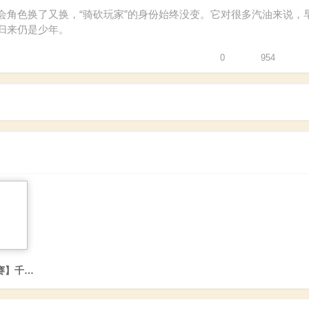
会角色换了又换，“骑砍玩家”的身份始终没变。它对很多汽油来说，
归来仍是少年。
0
954
赛】千面英雄：骑马与砍杀14年