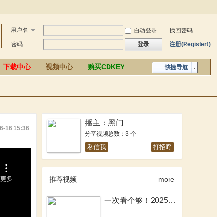
用户名
自动登录
找回密码
密码
登录
注册(Register!)
下载中心
视频中心
购买CDKEY
快捷导航
中文百科
播主：黑门
6-16 15:36
分享视频总数：3 个
私信我
打招呼
推荐视频
more
一次看个够！2025年骑砍2MOD大盘点！