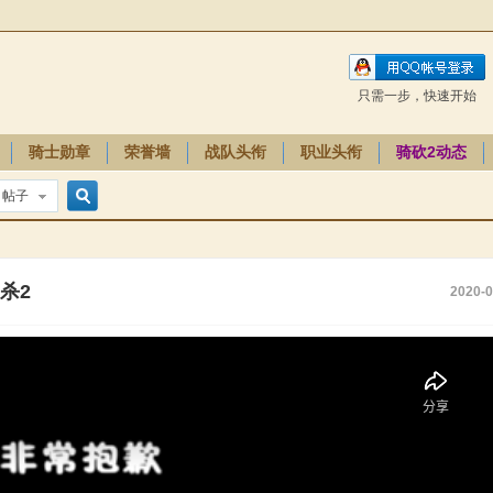
只需一步，快速开始
骑士勋章
荣誉墙
战队头衔
职业头衔
骑砍2动态
帖子
搜
杀2
2020-0
索