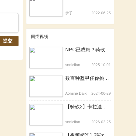
伊子
2022-06-25
同类视频
提交
NPC已成精？骑砍2MOD《生动场景》终结鬼城！
sonicliao
2025-10-01
数百种盔甲任你挑！满足你所有的中世纪幻想！《环宇军械库》
Aomine Daiki
2024-06-29
【骑砍2】卡拉迪亚人的海！——属于我们的“四海征途”！
sonicliao
2026-02-25
【视频精选】骑砍2最强同人CG动画第2部《渔人失马图》！