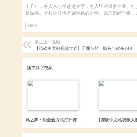
砍
十几年，有人从小学读进大学，有人毕业成家立业。社
是游戏。卡拉迪亚也有刻骨铭心之物，愿你历经千帆，
GMV
播主上一视频
【骑砍中文站视频大赛】千面英雄：骑马与砍杀14年
杀
播主其它视频
风之舞：用全新方式打开骑马与砍杀2霸主
【骑砍中文站视频大
中