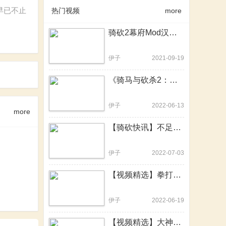
早已不止
热门视频
more
骑砍2幕府Mod汉化版发布！速速来战！一统日本幕府乱世！
伊子
2021-09-19
《骑马与砍杀2：霸主》e1.8.0更新日志重点解读
伊子
2022-06-13
more
【骑砍快讯】不足100KB的硬核MOD！一个更比九个强
伊子
2022-07-03
【视频精选】拳打混沌怪，脚踢吸血鬼！骑砍2战锤MOD中文版
伊子
2022-06-19
【视频精选】大神用骑砍2重制了20年前的骑砍前身，骑砍2战团可提上日程？