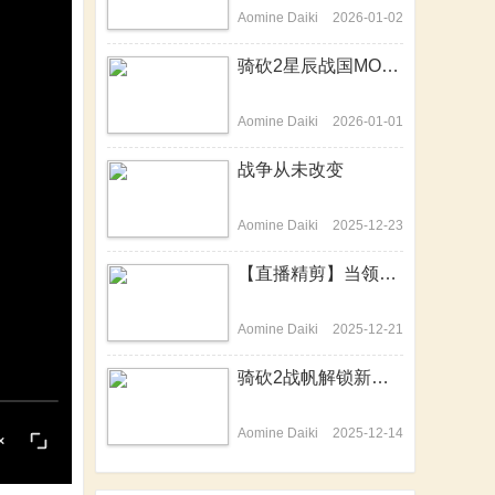
Aomine Daiki
2026-01-02
骑砍2星辰战国MOD-开篇历史背景介绍动画来啦！
Aomine Daiki
2026-01-01
战争从未改变
Aomine Daiki
2025-12-23
【直播精剪】当领主不易，站站在哭泣
Aomine Daiki
2025-12-21
骑砍2战帆解锁新技能，隐身战场变杀神
Aomine Daiki
2025-12-14