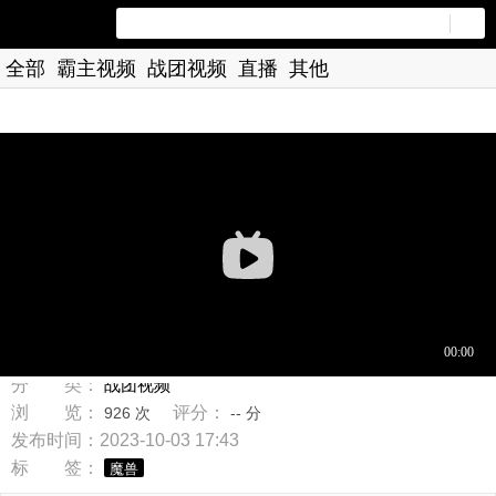
全部
霸主视频
战团视频
直播
其他
标 题：骑马与砍杀战团魔兽mod全英雄速览
分 类：
战团视频
浏 览：
评分：
926 次
-- 分
发布时间：2023-10-03 17:43
标 签：
魔兽