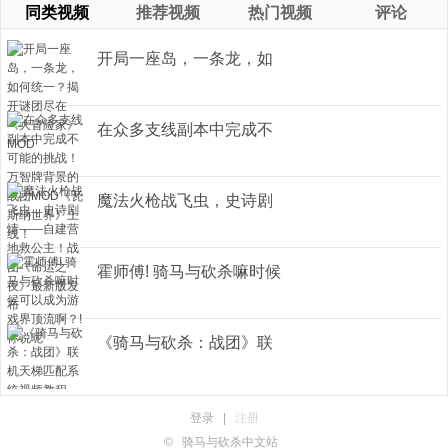
同类视频
推荐视频
热门视频
评论
开局一座岛，一条龙，如
何统一？ ...
在众多支线副本中完成不
可能的挑 ...
魔法火枪战飞虫，史诗剧
情——自 ...
霍师傅! 骑马与砍杀嘛时候
可以成 ...
《骑马与砍杀：战团》联
机天梯匹 ...
登录
|
注册
©
骑马与砍杀中文站