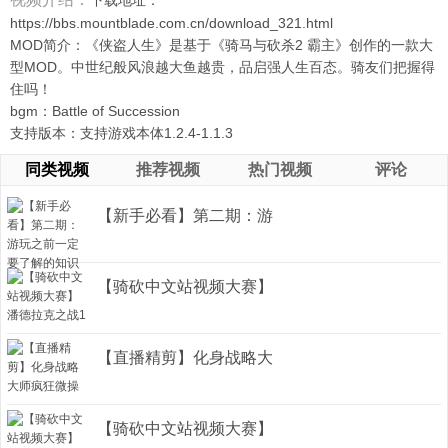
下载地址：
https://bbs.mountblade.com.cn/download_321.html
MOD简介：《侠盗人生》是基于《骑马与砍杀2 霸主》创作的一款大
型MOD。中世纪般风浪越大鱼越贵，品启强人生百态。骑友们把握得
住吗！
bgm：Battle of Succession
支持版本：支持游戏本体1.2.4-1.1.3
同类视频
推荐视频
热门视频
评论
【新手必看】第二期：游
玩之前一 ...
【骑砍中文站视频大赛】
潘德拉克 ...
【直播精剪】化身战略大
师疯狂微 ...
【骑砍中文站视频大赛】