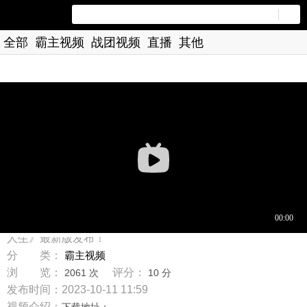
全部
霸主视频
战团视频
直播
其他
标 题：卡拉迪亚乱不乱，咱们自己说了算！骑砍2《侠盗
人生》最新版发布！
分 类：
霸主视频
浏 览：
评分：
2061 次
10 分
发布时间：2023-10-11 11:59
视频介绍：