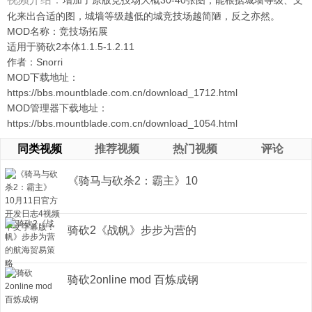
增加了原版竞技场大概30-40张图，能根据城墙等级、文
化来出合适的图，城墙等级越低的城竞技场越简陋，反之亦然。
MOD名称：竞技场拓展
适用于骑砍2本体1.1.5-1.2.11
作者：Snorri
MOD下载地址：
https://bbs.mountblade.com.cn/download_1712.html
MOD管理器下载地址：
https://bbs.mountblade.com.cn/download_1054.html
同类视频
推荐视频
热门视频
评论
《骑马与砍杀2：霸主》10
月11日 ...
骑砍2《战帆》步步为营的
航海贸 ...
骑砍2online mod 百炼成钢