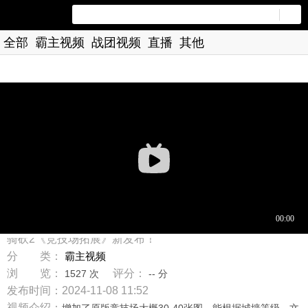
全部
霸主视频
战团视频
直播
其他
标 题：救救竞技场老板，装修三十余个场馆濒临破产！
骑砍2《竞技场拓展》新发布！
分 类：
霸主视频
浏 览：
评分：
1527 次
-- 分
发布时间：2024-11-08 11:52
视频介绍：