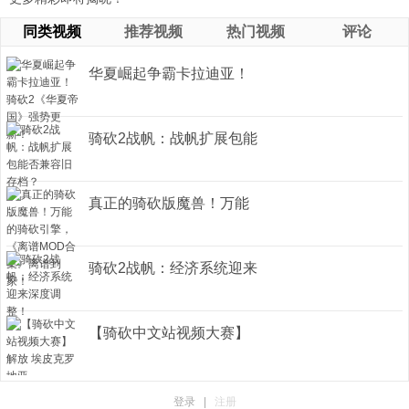
同类视频
推荐视频
热门视频
评论
华夏崛起争霸卡拉迪亚！
骑砍2《 ...
骑砍2战帆：战帆扩展包能
否兼容 ...
真正的骑砍版魔兽！万能
的骑砍引 ...
骑砍2战帆：经济系统迎来
深度调 ...
【骑砍中文站视频大赛】
解放 埃 ...
登录
|
注册