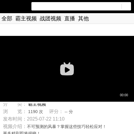
全部
霸主视频
战团视频
直播
其他
标 题：骑砍2战帆：航行生存指南
分 类：
霸主视频
浏 览：
评分：
1190 次
-- 分
发布时间：2025-07-22 11:10
视频介绍：
不可预测的风暴？掌握这些技巧轻松应对！
更多精彩即将揭晓！