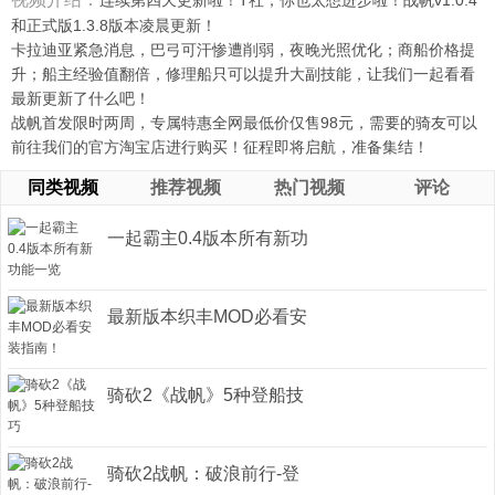
连续第四天更新啦！T社，你也太想进步啦！战帆v1.0.4
和正式版1.3.8版本凌晨更新！
卡拉迪亚紧急消息，巴弓可汗惨遭削弱，夜晚光照优化；商船价格提
升；船主经验值翻倍，修理船只可以提升大副技能，让我们一起看看
最新更新了什么吧！
战帆首发限时两周，专属特惠全网最低价仅售98元，需要的骑友可以
前往我们的官方淘宝店进行购买！征程即将启航，准备集结！
同类视频
推荐视频
热门视频
评论
一起霸主0.4版本所有新功
能一览 ...
最新版本织丰MOD必看安
装指南！ ...
骑砍2《战帆》5种登船技
巧 ...
骑砍2战帆：破浪前行-登