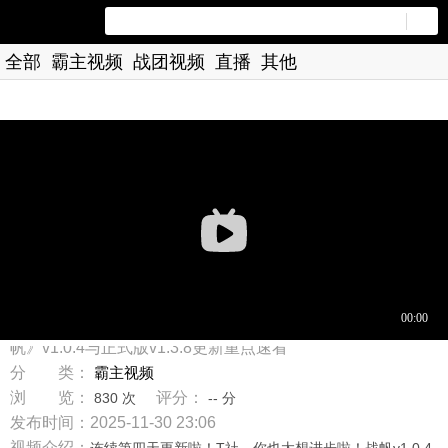
全部
霸主视频
战团视频
直播
其他
标 题：连更四天，陌生！夜晚光照彻底优化！骑砍2《战
帆》v1.0.4与正式版v1.3.8更新重点速看
分 类：
霸主视频
浏 览：
评分：
830 次
-- 分
发布时间：2025-11-30 23:06
视频介绍：