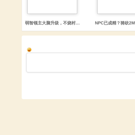
弱智领主大脑升级，不烧村追着玩家打！骑砍2《战争与AI
NPC已成精？骑砍2
文
站