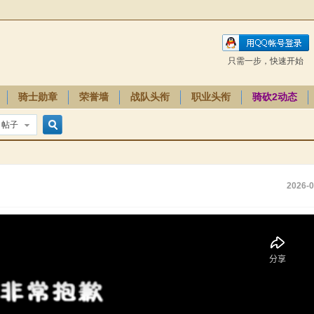
只需一步，快速开始
骑士勋章
荣誉墙
战队头衔
职业头衔
骑砍2动态
帖子
搜
2026-0
索