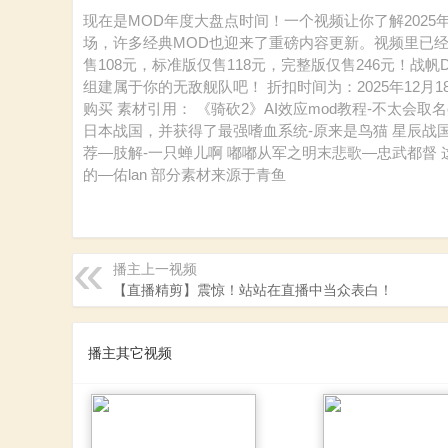
砍
现在是MOD年度大盘点时间！一个视频让你了解2025
场，许多经典MOD也迎来了重磅内容更新。视频里已经
售108元，标准版仅售118元，完整版仅售246元！
组建属于你的无敌舰队吧！ 折扣时间为：2025年12月1
购买 素材引用： 《骑砍2》AI效应mod教程-不太会
日本战国，并获得了最强嗜血系统-原来是鸟猫 星辰战国片头
荐—肢解-一只蝉儿啊 嘟嘟从军之明末悲歌—忠武都督
的—佑lan 部分素材来源于青鱼
杀
播主上一视频
【直播精剪】震惊！站站在直播中当众表白！
播主其它视频
中