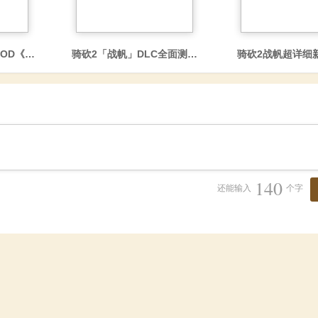
调整》发布
MOD《生动场景》终结鬼城！
骑砍2「战帆」DLC全面测评！诺德海上霸主？弟中弟！
骑砍2战帆超详细
140
还能输入
个字