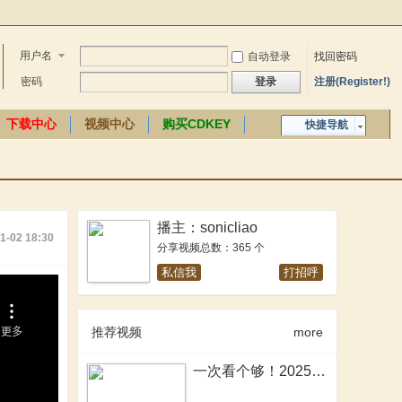
用户名
自动登录
找回密码
密码
登录
注册(Register!)
下载中心
视频中心
购买CDKEY
快捷导航
中文百科
播主：sonicliao
1-02 18:30
分享视频总数：365 个
私信我
打招呼
推荐视频
more
一次看个够！2025年骑砍2MOD大盘点！