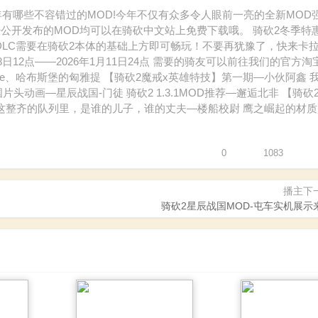
年有哪些不容错过的MOD!今年不仅有众多令人眼前一亮的全新MOD
公开发布的MOD均可以在骑砍中文站上免费下载哦。 骑砍2冬季特
战帆DLC需要在骑砍2本体的基础上方即可畅玩！不要再犹豫了，快来卡
8日12点——2026年1月11日24点 需要的骑友可以前往我们的官方
取名e、哈布斯堡的匈雅提 【骑砍2魔戒x英雄特技】第一期—小伙阿鑫 
动画—星辰战国-门徒 骑砍2 1.3.1MOD推荐—邂逅北非 【骑砍2
 这整齐的队列里，是谁的儿子，谁的丈夫—楼船校尉 鹰之崛起的材
0
1083
播主下
骑砍2星辰战国MOD-屯车实机展示