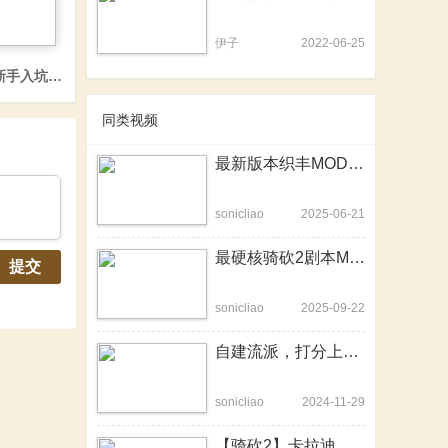
伊子
2022-06-25
新手入坑攻略
同类视频
最新版本织丰MOD必看安装指南！
sonicliao
2025-06-21
最硬核骑砍2剧本MOD？站站告诉你东欧1259该怎么玩！
提交
sonicliao
2025-09-22
自建流派，打分上榜。火爆国内外的骑砍2联机mod《cRPG》国服上线！
sonicliao
2024-11-29
【骑砍2】卡拉迪亚人的海！——属于我们的“四海征途”！