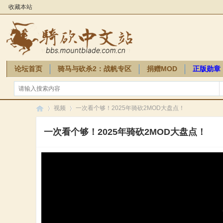
收藏本站
论坛首页
骑马与砍杀2：战帆专区
捐赠MOD
正版勋章
骑砍周边
视频
一次看个够！2025年骑砍2MOD大盘点！
一次看个够！2025年骑砍2MOD大盘点！
骑
»
»