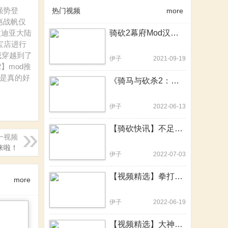
强势登
热门视频
more
惠战帆仅
拉迪亚大陆
骑砍2幕府Mod汉化版发布！速速来战！一统日本幕府乱世！
淘宝店进行
我穿越到了
伊子
2021-09-19
】mod推
质是真的好
《骑马与砍杀2：霸主》e1.8.0更新日志重点解读
伊子
2022-06-13
【骑砍快讯】不足100KB的硬核MOD！一个更比九个强
一视频
来啦！
伊子
2022-07-03
【视频精选】拳打混沌怪，脚踢吸血鬼！骑砍2战锤MOD中文版
more
伊子
2022-06-19
【视频精选】大神用骑砍2重制了20年前的骑砍前身，骑砍2战团可提上日程？