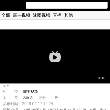
全部
霸主视频
战团视频
直播
其他
标 题：圣战再起！骑砍2《欧陆帝国1100》官方电影宣
传片
分 类：
霸主视频
浏 览：
评分：
239 次
-- 分
发布时间：2026-04-17 12:24
视频介绍：