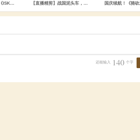
《ISKL的战争掠夺》带你体验硬核的骑砍2战利品搜刮！
【直播精剪】战国泥头车，创谁谁死！
国庆续航！《骑砍2
140
还能输入
个字