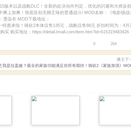
3.15版本以及战帆DLC！全新的处决动作判定，优化的闪避和大师反
爽上加爽！彻底告别无聊乏味的普通战斗! MOD名称：《电影级战
化作者：墨染衣 MOD下载地址：
d_1839.html 五一特惠来啦！骑砍2本体仅售135元，战帆仅售88元 折扣时间为：4月
ps://detail.tmall.com/item.htm?id=615319483426
0
264
播主下
之我是拉盖娅？最全的家族功能满足你所有期待！骑砍2《家族加强》MO