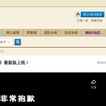
只需一步，快速开始
骑士勋章
荣誉墙
战队头衔
职业头衔
骑砍2动态
帖子
搜
上线！
斗》最新版上线！
2026-0
索