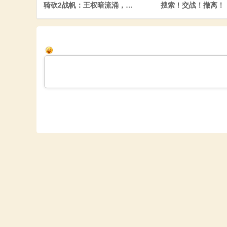
骑砍2战帆：王权暗流涌，海上狼烟起
搜索！交战！撤离！
文
站