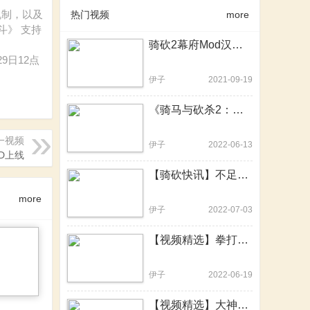
机制，以及
热门视频
more
斗》 支持
骑砍2幕府Mod汉化版发布！速速来战！一统日本幕府乱世！
29日12点
伊子
2021-09-19
《骑马与砍杀2：霸主》e1.8.0更新日志重点解读
一视频
伊子
2022-06-13
D上线
【骑砍快讯】不足100KB的硬核MOD！一个更比九个强
more
伊子
2022-07-03
【视频精选】拳打混沌怪，脚踢吸血鬼！骑砍2战锤MOD中文版
伊子
2022-06-19
【视频精选】大神用骑砍2重制了20年前的骑砍前身，骑砍2战团可提上日程？