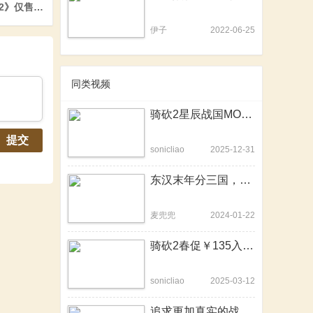
》仅售135元！
伊子
2022-06-25
同类视频
骑砍2星辰战国MOD-屯车实机展示来啦！
提交
sonicliao
2025-12-31
东汉末年分三国，卡拉迪亚战不休！ 骑砍2《汉末风云-群雄割据》整合版发布
麦兜兜
2024-01-22
骑砍2春促￥135入手！踏青不如攻城！
sonicliao
2025-03-12
追求更加真实的战场体验，《lipotty真实军队大修》发布！