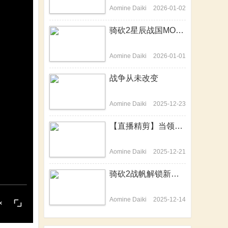
Aomine Daiki
2026-01-02
骑砍2星辰战国MOD-开篇历史背景介绍动画来啦！
Aomine Daiki
2026-01-01
战争从未改变
Aomine Daiki
2025-12-23
【直播精剪】当领主不易，站站在哭泣
Aomine Daiki
2025-12-21
骑砍2战帆解锁新技能，隐身战场变杀神
Aomine Daiki
2025-12-14