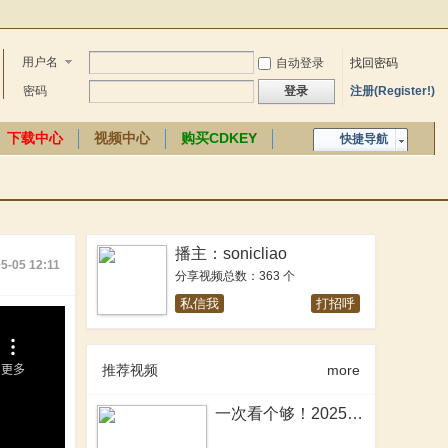
用户名
自动登录
找回密码
密码
登录
注册(Register!)
下载中心
视频中心
购买CDKEY
快捷导航
中文百科
播主：sonicliao
5-05 12:11
分享视频总数：363 个
私信我
打招呼
推荐视频
more
一次看个够！2025年骑砍2MOD大盘点！