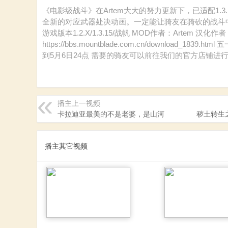
砍
《电影级战斗》在Artem大大的努力更新下，已适配1.
全新的对应武器处决动画。一定能让骑友在骑砍的战斗中
游戏版本1.2.X/1.3.15/战帆 MOD作者：Artem 汉
https://bbs.mountblade.com.cn/downloa
到5月6日24点 需要的骑友可以前往我们的官方店铺进行购买 购买地址：htt
播主上一视频
杀
卡拉迪亚最美的不是老婆，是山河
秽土转生
播主其它视频
中