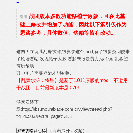
=
战团版本多数功能移植于原版，且在此基
引用:
础上修改并增加了功能，因此以下索引仅作为
思路参考，具体数值、奖励等皆有改动。
这两天在玩儿乱舞水浒,很喜欢这个mod,有了很多疑问便来
了论坛看帖,发现帖子太多,看起来很是费力,做个索引,希望
有所帮助.
其中图片需要登陆才能看到.
【乱舞水浒：将星】是基于1.011原版的mod，不适用
于战团，目前最新版本是0.709
游戏安装下
载:
http://bbs.mountblade.com.cn/viewthread.php?
tid=49993&extra=page%3D1
（点击展开 / 收起）