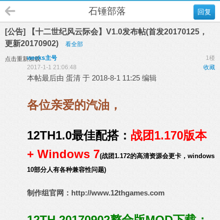
石锤部落
回复
[公告] 【十二世纪风云际会】V1.0发布帖(首发20170125，
更新20170902)
看全部
weeks主号
1楼
点击重新加载
2017-1-1 21:06:48
收藏
本帖最后由 蛋清 于 2018-8-1 11:25 编辑
各位亲爱的汽油，
12TH1.0最佳配搭：
战团1.170版本
+ Windows 7
(战团1.172的高清资源会更卡，windows
10部分人有各种兼容性问题)
制作组官网：
http://www.12thgames.com
12TH 20170902整合版MOD
下载：