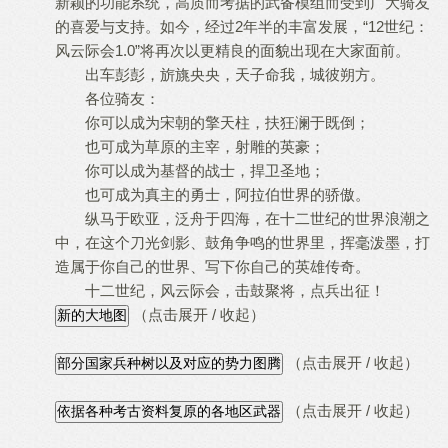
新颖的功能系统，高质而考据的武备模组而受到广大骑友
的喜爱与支持。如今，经过2年半的丰富发展，“12世纪：
风云际会1.0”将再次以更精良的面貌出现在大家面前。
出车彭彭，旂旐央央，天子命我，城彼朔方。
各位骑友：
你可以成为宋朝的擎天柱，扶狂澜于既倒；
也可成为草原的主宰，射雕的英豪；
你可以成为基督的战士，捍卫圣地；
也可成为真主的勇士，阿拉伯世界的骄傲。
纵马于欧亚，泛舟于四海，在十二世纪的世界浪潮之
中，在这个刀光剑影、鼓角争鸣的世界里，挥毫泼墨，打
造属于你自己的世界、写下你自己的英雄传奇。
十二世纪，风云际会，击鼓聚将，点兵出征！
（点击展开 / 收起）
（点击展开 / 收起）
（点击展开 / 收起）