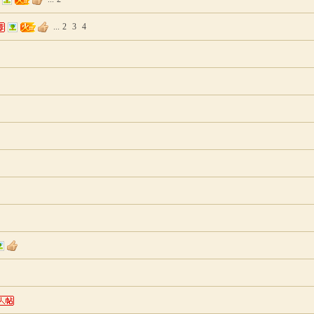
...
2
3
4