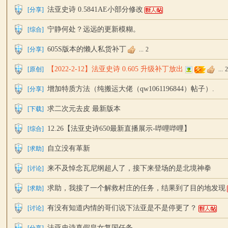
法亚史诗 0.5841AE小部分修改
[
分享
]
宁静何处？远远的更新模糊。
[
综合
]
605S版本的懒人私货补丁
[
分享
]
...
2
站
【2022-2-12】法亚史诗 0.605 升级补丁放出
[
原创
]
...
增加特质方法（纯搬运大佬（qw1061196844）帖子）.
[
分享
]
求二次元去皮 最新版本
[
下载
]
12.26【法亚史诗650最新直播展示-哔哩哔哩】
[
综合
]
自立没有革新
[
求助
]
论
来不及悼念瓦尼纲超人了，接下来登场的是北境神拳
[
讨论
]
求助，我接了一个解救村庄的任务，结果到了目的地发现
[
求助
]
有没有知道内情的哥们说下法亚是不是停更了？
[
讨论
]
法亚史诗真假皇女复国任务