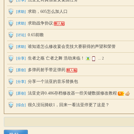
[
分享
]
求助，605怎么加人口
[
求助
]
求助战争协议
[
求助
]
坛
0.65前瞻
[
讨论
]
谁知道怎么修改宴会竞技大赛获得的声望和荣誉
[
求助
]
生者之殇 亡者之舞 浩劫来临！
[
分享
]
...
2
多弹药射手带足弹药
[
原创
]
分享一个法亚的音乐替换包
[
分享
]
法亚史诗0.486存档修改器一些关键数据修改教程
[
原创
]
很久没玩骑砍1，回来一看法亚停更了这是？
[
综合
]