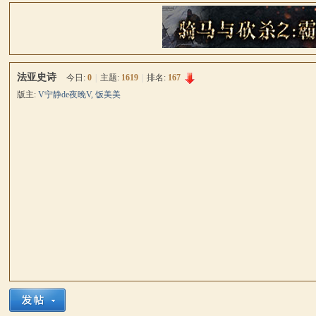
骑
»
›
›
法亚史诗
今日:
0
|
主题:
1619
|
排名:
167
版主:
V宁静de夜晚V
,
饭美美
马