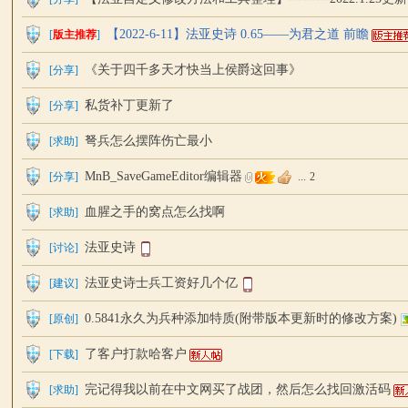
【2022-6-11】法亚史诗 0.65——为君之道 前瞻
[
版主推荐
]
《关于四千多天才快当上侯爵这回事》
[
分享
]
私货补丁更新了
[
分享
]
弩兵怎么摆阵伤亡最小
[
求助
]
中
MnB_SaveGameEditor编辑器
[
分享
]
...
2
血腥之手的窝点怎么找啊
[
求助
]
法亚史诗
[
讨论
]
法亚史诗士兵工资好几个亿
[
建议
]
0.5841永久为兵种添加特质(附带版本更新时的修改方案)
[
原创
]
文
了客户打款哈客户
[
下载
]
完记得我以前在中文网买了战团，然后怎么找回激活码
[
求助
]