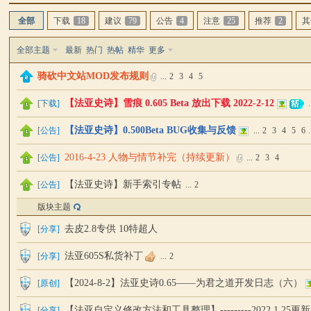
与
全部
下载
18
建议
79
公告
4
注意
25
推荐
2
其
全部主题
最新
热门
热帖
精华
更多
骑砍中文站MOD发布规则
...
2
3
4
5
【法亚史诗】雪痕 0.605 Beta 放出下载 2022-2-12
[
下载
]
.
【法亚史诗】0.500Beta BUG收集与反馈
[
公告
]
...
2
3
4
5
6
.
砍
2016-4-23 人物与情节补完（持续更新）
[
公告
]
...
2
3
4
【法亚史诗】新手索引专帖
[
公告
]
...
2
版块主题
去皮2.8专供 10特超人
[
分享
]
法亚605S私货补丁
[
分享
]
...
2
【2024-8-2】法亚史诗0.65——为君之道开发日志（六）
[
原创
]
杀
【法亚自定义修改方法和工具整理】---------2022.1.25更新
[
分享
]