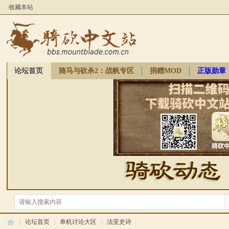
收藏本站
论坛首页
骑马与砍杀2：战帆专区
捐赠MOD
正版勋章
骑砍周边
论坛首页
单机讨论大区
法亚史诗