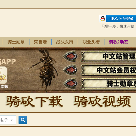
只需一步，快速开始
骑士勋章
荣誉墙
战队头衔
职业头衔
骑砍2动态
帖子
搜