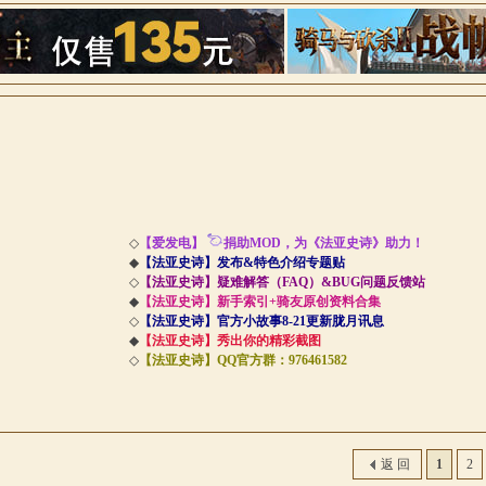
索
◇
【爱发电】
捐助MOD，为《法亚史诗》助力！
◆
【法亚史诗】发布&特色介绍专题贴
◇
【法亚史诗】疑难解答（FAQ）&BUG问题反馈站
◆
【法亚史诗】新手索引+骑友原创资料合集
◇
【法亚史诗】官方小故事8-21更新胧月讯息
◆
【法亚史诗】秀出你的精彩截图
◇
【法亚史诗】QQ官方群：976461582
返 回
1
2