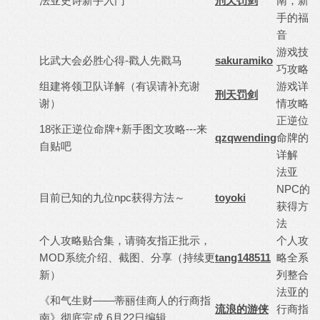
法亚史诗新手入门
刑天罚剑
南，新
手的福
音
游戏技
比武大会必胜心得-戳人先戳马
sakuramiko
巧攻略
组建将领卫队详解（有误请补充谢
游戏详
刑天罚剑
谢）
情攻略
正逆位
18张正逆位命牌+新手图文攻略---来
qzqwending
命牌的
自贴吧
详解
法亚
NPC的
目前已知的九位npc获得方法～
toyoki
获得方
法
个人攻略贴合集，请骑友指正批示，
个人攻
MOD系统介绍、截图、分享（持续更
tang148511
略全系
新）
列整合
法亚的
《和气生财——蒂丽佳商人的行商指
流浪的游侠
行商指
南》彻底完成 6月22日编辑