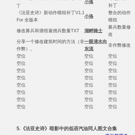
小洛
补丁
丁
《法亚史诗》新动作模组补丁V1.1
整合的动作
小洛
For 全版本
模组
募兵数量修
修改募兵和酒馆雇佣兵数量TXT
湖畔骑士
改
分享一个修改建筑时间的方法（非
一眼清水向
非作弊修改
作弊）。
东流
空位
空位
空位
空位
空位
空位
空位
空位
空位
空位
空位
空位
空位
空位
空位
空位
空位
空位
空位
空位
空位
空位
空位
空位
5.《法亚史诗》暗影中的低语汽油同人图文合集