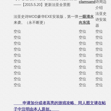
clamsand
诗周边
——【2015.5.20】更新法亚全景图
介绍
法亚史
法亚史诗MOD豪华EXE安装版，第一弹
一眼清水
诗安装
来袭。（永不断更）
向东流
器
空位
空位
空位
空位
空位
空位
空位
空位
空位
空位
空位
空位
空位
空位
空位
空位
空位
空位
空位
空位
空位
空位
空位
空位
空位
空位
空位
空位
空位
空位
申请加分或者高亮的游戏攻略、同人图文请在帖
子中注明由本人原创。