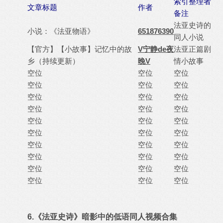
索引整理者
文章标题
作者
备注
法亚史诗的
小说：《法亚物语》
651876390
同人小说
【官方】【小故事】记忆中的故
V宁静de夜
法亚正篇剧
乡（持续更新）
晚V
情小故事
空位
空位
空位
空位
空位
空位
空位
空位
空位
空位
空位
空位
空位
空位
空位
空位
空位
空位
空位
空位
空位
空位
空位
空位
空位
空位
空位
空位
空位
空位
6.《法亚史诗》暗影中的低语同人视频合集