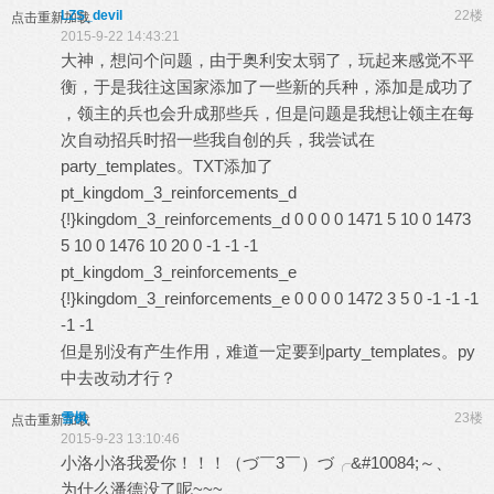
LZS_devil
22楼
点击重新加载
2015-9-22 14:43:21
大神，想问个问题，由于奥利安太弱了，玩起来感觉不平
衡，于是我往这国家添加了一些新的兵种，添加是成功了
，领主的兵也会升成那些兵，但是问题是我想让领主在每
次自动招兵时招一些我自创的兵，我尝试在
party_templates。TXT添加了
pt_kingdom_3_reinforcements_d
{!}kingdom_3_reinforcements_d 0 0 0 0 1471 5 10 0 1473
5 10 0 1476 10 20 0 -1 -1 -1
pt_kingdom_3_reinforcements_e
{!}kingdom_3_reinforcements_e 0 0 0 0 1472 3 5 0 -1 -1 -1
-1 -1
但是别没有产生作用，难道一定要到party_templates。py
中去改动才行？
雪枫
23楼
点击重新加载
2015-9-23 13:10:46
小洛小洛我爱你！！！（づ￣3￣）づ╭&#10084;～、
为什么潘德没了呢~~~