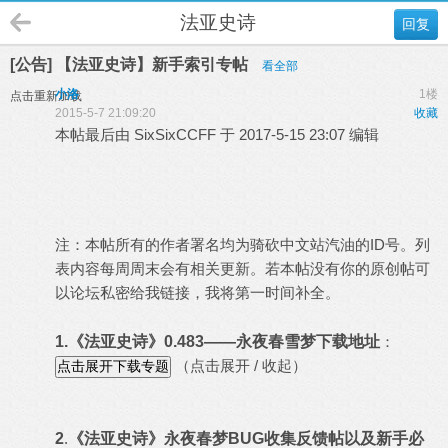
法亚史诗
回复
[公告] 【法亚史诗】新手索引专帖
看全部
小洛
1楼
点击重新加载
2015-5-7 21:09:20
收藏
本帖最后由 SixSixCCFF 于 2017-5-15 23:07 编辑
注：本帖所有的作者署名均为骑砍中文站汽油的ID号。列
表内容每周周末会有相关更新。若本帖没有你的原创帖可
以论坛私密给我链接，我将第一时间补全。
1.《法亚史诗》0.483——永夜春雪梦
下载地址
：
（点击展开 / 收起）
2
.
《法亚史诗》
永夜春梦BUG收集反馈帖以及新手必