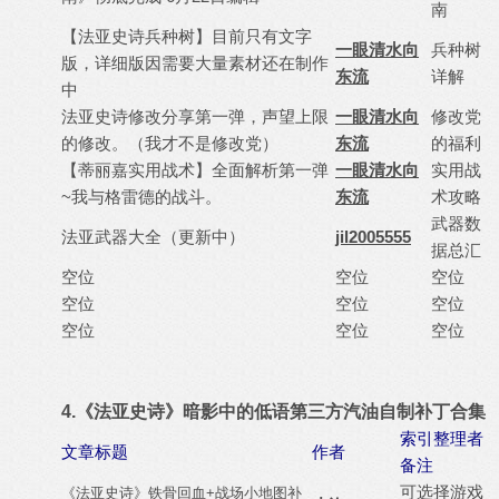
南
【法亚史诗兵种树】目前只有文字
一眼清水向
兵种树
版，详细版因需要大量素材还在制作
东流
详解
中
法亚史诗修改分享第一弹，声望上限
一眼清水向
修改党
的修改。（我才不是修改党）
东流
的福利
【蒂丽嘉实用战术】全面解析第一弹
一眼清水向
实用战
~我与格雷德的战斗。
东流
术攻略
武器数
法亚武器大全（更新中）
jil2005555
据总汇
空位
空位
空位
空位
空位
空位
空位
空位
空位
4.《法亚史诗》暗影中的低语第三方汽油自制补丁合集
索引整理者
文章标题
作者
备注
可选择游戏
《法亚史诗》铁骨回血+战场小地图补