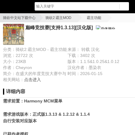
骑砍中文站下载中心
骑砍2:霸主MOD
霸主功能
巅峰竞技赛[支持1.3.13][汉化版]
巅峰竞技赛[支持1.3.13][汉化版]
总体评分
分类：骑砍2:霸主MOD - 霸主功能
来源： 转载 汉化
浏览：22722 次
下载：3402 次
大小：23KB
版本：1.1.5&1.0.25&1.0.12
作者：Cheyron
汉化作者：墨染衣
简介：在盛大的年度竞技大赛中与
时间：2026-01-15
排名前16的战士们一较高下！
相关网站：
点击进入
详细内容
需求前置：Harmony MCM菜单
需求游戏版本：正式版1.3.13 & 1.2.12 & 1.1.4
自行安装对应版本
已获作者授权。