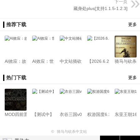
下一页
藏身处plus[支持1.1.5-1.2.3]
推荐下载
更多
AI效应：故事大师 (AI Influence Story Master)【终极编辑器】
AI效应：世界观扩展 (AI Influence Worldview Expa
中文站骑砍2模组一键汉化工具v1.4 | 支持D
【2026.6.24更新】大冒险
骑马与砍杀：
热门下载
更多
MOD四前置[支持1.4.x-1.1.x]26.07.22
【测试中】新版骑砍中文站Mod管理器
衣谷三国v0.1.3.61[支持1.2.12][Demo版本
权游国度6.3.3[支持1.2.12-1.
东亚王朝1645
©
骑马与砍杀中文站