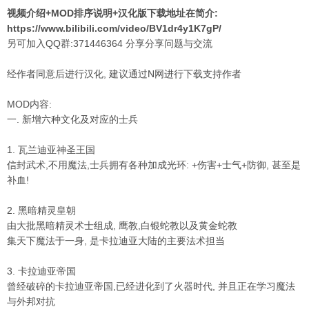
视频介绍+MOD排序说明+汉化版下载地址在简介:
https://www.bilibili.com/video/BV1dr4y1K7gP/
另可加入QQ群:371446364 分享分享问题与交流
经作者同意后进行汉化, 建议通过N网进行下载支持作者
MOD内容:
一. 新增六种文化及对应的士兵
1. 瓦兰迪亚神圣王国
信封武术,不用魔法,士兵拥有各种加成光环: +伤害+士气+防御, 甚至是
补血!
2. 黑暗精灵皇朝
由大批黑暗精灵术士组成, 鹰教,白银蛇教以及黄金蛇教
集天下魔法于一身, 是卡拉迪亚大陆的主要法术担当
3. 卡拉迪亚帝国
曾经破碎的卡拉迪亚帝国,已经进化到了火器时代, 并且正在学习魔法
与外邦对抗