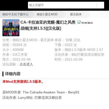
骑砍中文站下载中心
骑砍2:霸主MOD
霸主剧本
CA-卡拉迪亚的觉醒-魔幻之风类战锤[支持1.5.5][汉化版]
CA-卡拉迪亚的觉醒-魔幻之风类
总体评分
战锤[支持1.5.5][汉化版]
分类：骑砍2:霸主MOD - 霸主剧本
来源： 转载 汉化
浏览：59204 次
下载：4322 次
大小：600MB
版本：骑砍1.5.5版本-MOD 1.67
作者：CA工作室
汉化作者：B站巴黎流浪汉赖拉里
简介：2021-02-06
时间：2021-02-06
论坛原帖：
点击进入
详细内容
本Mod支持游戏1.5.5版本。
原MOD作者: The Calradia Awaken Team - Benji91
汉化作者: Larry/B站: 巴黎流浪汉赖拉里