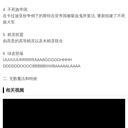
4. 不死族帝国
在卡拉迪亚纷争倒下的斯特吉亚帝国被吸血鬼所复活, 重新组建了不死
族大军.
5. 精灵联盟
由高贵的高等精灵以及木精灵联合
6. 绿皮部落
UUUUUURRRRRAAAAGGGGGHHHH
DDDDDDOOOOBBBBBIIIIIIBAAAAALAAAA
二. 无数魔法和特效:
相关视频