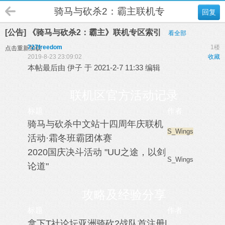
骑马与砍杀2：霸主联机专区
回复
[公告] 《骑马与砍杀2：霸主》联机专区索引
看全部
727freedom
1楼
点击重新加载
2019-8-23 23:09:02
收藏
本帖最后由 伊子 于 2021-2-7 11:33 编辑
联机区官方活动记录
标题
作者
骑马与砍杀中文站十四周年庆联机
S_Wings
活动·霜冬班霸团体赛
2020国庆决斗活动 "UU之途，以剑
S_Wings
论道"
攻略及经验分享
标题
作者
拿下T社论坛亚洲骑砍2战队首注册|