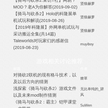
【骑马与砍杀2:采访T社】网易？
贤狼赫萝
MOD？老A为你解答(2019-09-02)
【骑马与砍杀2】Holo的科隆展单
贤狼赫萝
机试玩和解说(2019-08-26)
【2019年科隆展】外网单机试玩与
贤狼赫萝
采访搬运全集(共14篇)
Taleworlds对玩家们的感谢信
muyiboy
(2019-08-23)
游戏相关讨论推荐
标题
作者
对骑砍2联机的现有格斗技术，以
燎草
及以后方向的猜测
浅探索《骑马与砍杀2》游戏文件
无比单纯的_肄
风
以及未来mod制作猜测
《骑马与砍杀2：霸主》铠甲课堂
SuWen