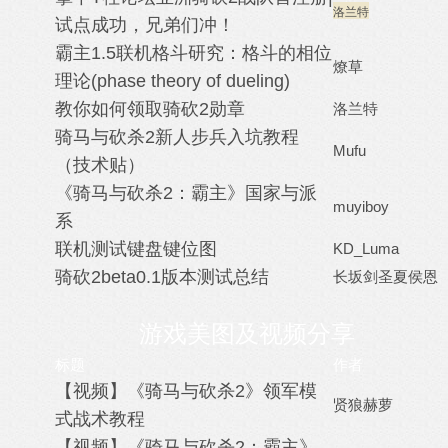
洛兰特
试点成功，兄弟们冲！
霸主1.5联机格斗研究：格斗的相位
燎草
理论(phase theory of dueling)
教你如何领取骑砍2勋章
洛兰特
骑马与砍杀2新人步兵入坑教程
Mufu
（技术贴）
《骑马与砍杀2：霸主》国家与派
muyiboy
系
联机测试键盘键位图
KD_Luma
骑砍2beta0.1版本测试总结
长坂剑圣夏侯恩
游戏美图及视频分享
标题
作者
【视频】《骑马与砍杀2》领军模
贤狼赫萝
式战术教程
【视频】《骑马与砍杀2：霸主》