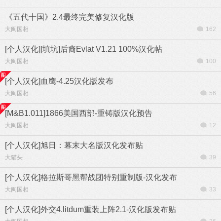
《五代十国》2.4最终完美修复汉化版
大闽国相
162
[个人汉化][填坑]后裔Evlat V1.21 100%汉化帖
大闽国相
100
[个人汉化]血鹰-4.25汉化版发布
大闽国相
56
[M&B1.011]1866美国西部-重铸版汉化预告
大闽国相
12
[个人汉化]旭日：幕末大名版汉化发布贴
大猫头
39
[个人汉化]格拉斯哥黑帮战团特别重制版-汉化发布
大闽国相
33
[个人汉化]外交4.litdum重装上阵2.1-汉化版发布贴