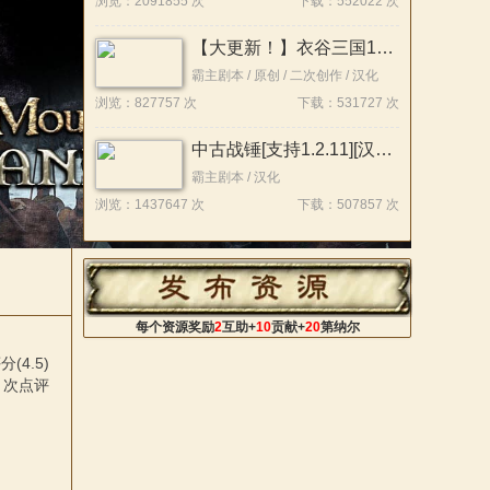
浏览：2091855 次
下载：552022 次
(4.2)
次点评
【大更新！】衣谷三国196大拓展【支持1.212】稳定版发布！！
霸主剧本 / 原创 / 二次创作 / 汉化
浏览：827757 次
下载：531727 次
中古战锤[支持1.2.11][汉化版]汉化包v2
霸主剧本 / 汉化
评价(5)
浏览：1437647 次
下载：507857 次
次点评
每个资源奖励
2
互助+
10
贡献+
20
第纳尔
(4.5)
次点评