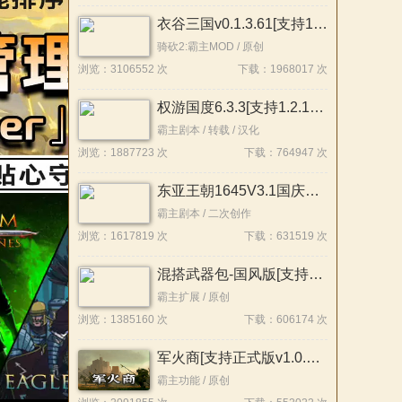
次点评
衣谷三国v0.1.3.61[支持1.2.12][Demo版本]
骑砍2:霸主MOD / 原创
浏览：3106552 次
下载：1968017 次
权游国度6.3.3[支持1.2.12-1.2.10]
(4.2)
霸主剧本 / 转载 / 汉化
次点评
浏览：1887723 次
下载：764947 次
东亚王朝1645V3.1国庆版[支持1.2.12][整合版]
霸主剧本 / 二次创作
浏览：1617819 次
下载：631519 次
混搭武器包-国风版[支持1.3x-1.2x][原创]
(4.5)
霸主扩展 / 原创
次点评
浏览：1385160 次
下载：606174 次
军火商[支持正式版v1.0.1][原创]
霸主功能 / 原创