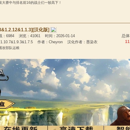
技大赛中与排名前16的战士们一较高下！
1.2.12&1.1.3][汉化版]
总体
984 浏览：41061 时间：2026-01-14
11
.10.7&1.9.3&1.7.5 作者：Cheyron 汉化作者：墨染衣
和围攻部队运粮
1.3.X版本
总体
 下载：1928 浏览：7011 时间：2026-01-13
3
者：史蒂文·布拉斯特 汉化作者：杰洛的阿然
传统的婚姻行为，加入了调情、婚外情和因爱而结婚等元素，并加入了
通过MCM菜单进行高度自定义，因此你可以享受更丰富的游戏体验，或者
感风暴。
ex Characters) 汉化版
总体评价
736 浏览：35403 时间：2026-01-12