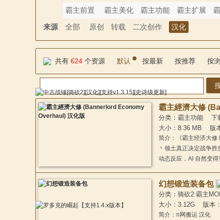
霸主前置
霸主美化
霸主功能
霸主扩展
来源
全部
原创
转载
二次创作
汉化
共有
624
个资源
默认
按最新
按推荐
按
与
霸主經濟大修 (Bann
分类：霸主功能 下载：2
大小：8.36 MB 版本
简介：《霸主经济大修 Ec
丶领土真正决定战争胜
动态反应，AI 自然
幻想锻造装备包
砍
分类：骑砍2:霸主MOD
大小：3.12G 版本
简介：n网搬运 汉化