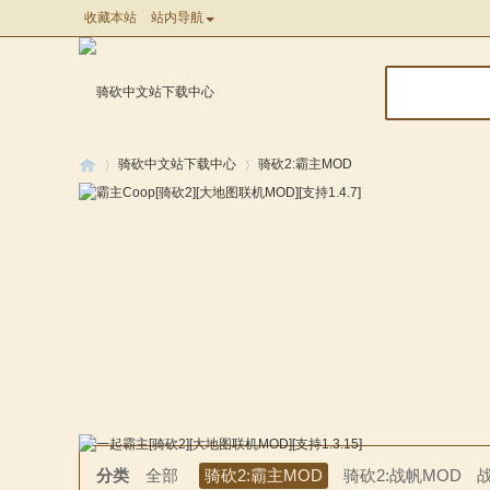
收藏本站
站内导航
骑砍中文站下载中心
骑砍2:霸主MOD
骑
»
»
分类
全部
骑砍2:霸主MOD
骑砍2:战帆MOD
马