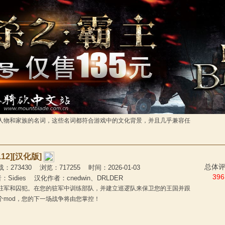
总体评价
091 浏览：13611 时间：2026-01-05
5
 汉化作者：DCSGVDS
玩家部队的精锐士兵提拔成NPC，为玩家增加战斗力，只要你的士兵足够
storical Name Expansion) 汉化文件
总体
586 浏览：11438 时间：2026-01-04
9
：1.1.8 作者：4lga6a5ka 汉化作者：Cartoonist57
Historical Name Expansion》是一个重量级的名词库模组，它为游
人物和家族的名词，这些名词都符合游戏中的文化背景，并且几乎兼容任
12][汉化版]
总体评分
73430 浏览：717255 时间：2026-01-03
396
者：Sidies 汉化作者：cnedwin、DRLDER
驻军和囚犯。在您的驻军中训练部队，并建立巡逻队来保卫您的王国并跟
个mod，您的下一场战争将由您掌控！