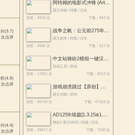
阿特姆的电影式冲锋 (ArtemsCinematicCharges) 简体/繁體中文化
霸主功能 / 转载 / 汉化
浏览：4916 次
下载：843 次
战争之帆：公元前275年【支持 1.4.5｜需要“战帆”DLC｜简/繁体中文汉化】
(3.7)
次点评
霸主剧本 / 转载 / 汉化
浏览：2686 次
下载：217 次
中文站骑砍2模组一键汉化工具v1.4 | 支持DeepSeek/AI智能翻译 | 小白秒上手
游戏工具 / 原创
浏览：17651 次
下载：4513 次
(4.8)
次点评
游戏崩溃跳过【原创】【支持游戏版本1.2.12-1.4.6】
霸主功能 / 原创
浏览：89740 次
下载：47163 次
AD1259:续篇[1.3.15&1.4.6][陆战&海战][外置汉化版]
骑砍2:霸主MOD / 转载 / 汉化
(4.4)
浏览：29972 次
下载：7240 次
次点评