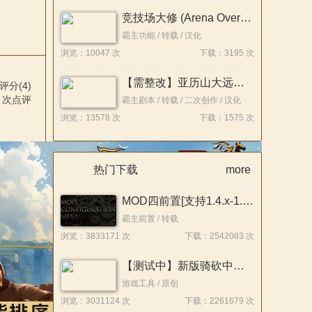
竞技场大修 (Arena Overhaul) 简体/繁體中文化
霸主功能 / 转载 / 汉化
浏览：10047 次
下载：3195 次
【需整改】亚历山大远征记1.1修正稳定版
评分(4)
次点评
霸主剧本 / 转载 / 二次创作 / 汉化
浏览：13578 次
下载：1575 次
热门下载
more
评价(5)
MOD四前置[支持1.4.x-1.1.x]26.07.22
次点评
霸主前置 / 转载
浏览：3833171 次
下载：2542083 次
【测试中】新版骑砍中文站Mod管理器
游戏工具 / 原创
浏览：3031124 次
下载：2261679 次
(4.5)