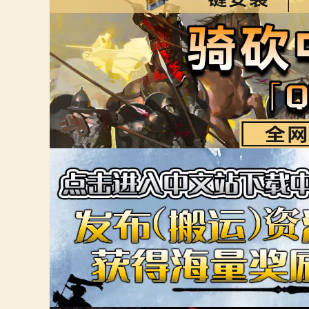
大小：1.01 MB 版本
简介：复杂的角色 (Com
论
家和 NPC 的互动更
统」，让贵族领主与女
流浪者加入家族
分类：霸主功能 下载：1
大小：7KB 版本：1.3.
爱情公寓
简介：AI招募流浪者
坛
增援系统【支持1.
分类：霸主功能 下载：2
大小：440k 版本：1
简介：正常情况下，那
要你在战斗中坚持一段
战功册封【支持1.3