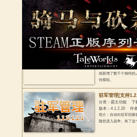
分类：霸主功能 下载：4
作者：SKatagiri
简介：该MOD可以将
勇猛，提拔成NPC。
历史风格名词扩充 (Hi
分类：霸主功能 下载：1
大小：1.52 MB 版本
简介：《历史风格名词扩充 
戏新增了数千个独特的
何模组。
驻军管理[支持1.2.
分类：霸主功能 下载：2
版本：4.1.2.20 作
简介：自动向驻军招募
随您进入战争。有了这