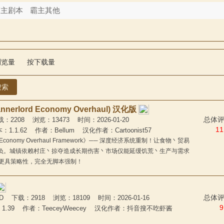
霸主剧本
霸主其他
浏览量
按下载量
搜索
erlord Economy Overhaul) 汉化版
总体评价
208 浏览：13473 时间：2026-01-20
11
：1.1.62 作者：Bellum 汉化作者：Cartoonist57
onomy Overhaul Framework》── 深度经济系统重制！让食物丶贸易
负。城镇依赖村庄丶掠夺造成长期伤害丶市场仅能延缓饥荒丶生产与需求
变得更具策略性，完全无脚本强制！
总体评价
 下载：2918 浏览：18109 时间：2026-01-16
9
：1.39 作者：TeeceyWeecey 汉化作者：抖音搜不吃虾酱