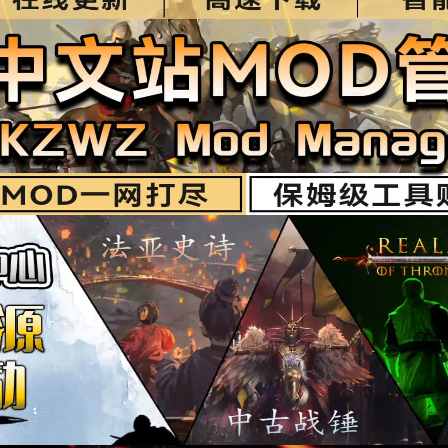
19
：1.0.7 作者：Bloc 汉化作者：Cartoonist57
plex Characters) 这款模组透过新增超过 500 条基於情境的对话，使玩
有沉浸感，并且能反映玩家的行为。此外，它还引入了一个全新的「野心系
士们拥有独特的个性与目标，进而影响他们在战役地图上的行动。
总体评价
196 浏览：8974 时间：2026-01-10
9
1 作者：cezar135，TadasTheLithuanian 汉化作者：windy
和领主加入队伍。AI将流浪者晋升为领主。以及更多功能。
2.12】【无需四前置】
总体评价
8715 浏览：115756 时间：2026-01-09
53
.2.12 作者：ShutUpMalfoy 汉化作者：墨染衣
支军团只会在你的战斗结束后出来收拾残局。 现在，使用这个MOD，只
时间， 这支325人的军团就会作为援军出现在你的战场上，
.10】