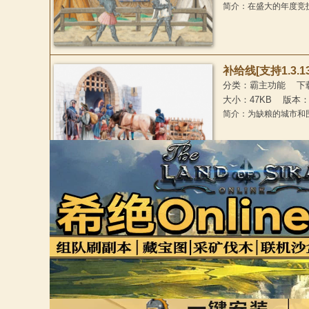
简介：在盛大的年度竞
文
补给线[支持1.3.13&
分类：霸主功能 下载：6
大小：47KB 版本：1
简介：为缺粮的城市
剧王-戏剧骑砍-适配
分类：骑砍2:霸主MOD
站
大小：300M 作
简介：这个模组改变了
NPC的反应。它可以
在游戏世界中掀起情
复杂的角色 (Compl
分类：霸主功能 下载：6