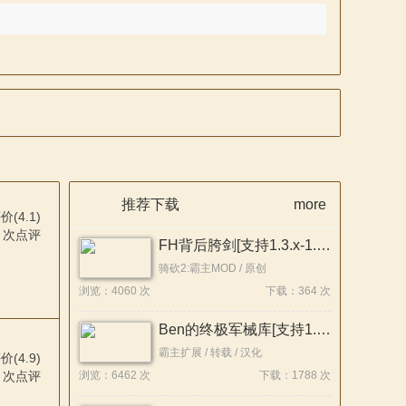
推荐下载
more
(4.1)
次点评
FH背后胯剑[支持1.3.x-1.4.x][无需四前置][原创]
骑砍2:霸主MOD / 原创
浏览：4060 次
下载：364 次
Ben的终极军械库[支持1.4.X][外置汉化版]
霸主扩展 / 转载 / 汉化
(4.9)
次点评
浏览：6462 次
下载：1788 次