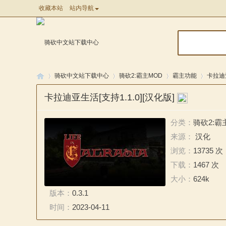
收藏本站
站内导航
骑砍中文站下载中心
骑砍2:霸主MOD
霸主功能
卡拉迪亚
卡拉迪亚生活[支持1.1.0][汉化版]
骑
»
»
»
»
分类：
骑砍2:霸
来源：
汉化
浏览：
13735 次
下载：
1467 次
大小：
624k
版本：
0.3.1
时间：
2023-04-11
马