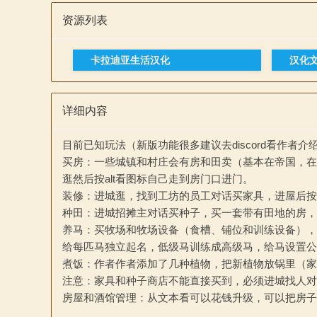
资源列表
卡拉迪亚生活汉化
汉化
详细内容
与
目前已知玩法（新版功能很多建议去discord看作者介
买房：一些城镇和村庄会有房和田卖（基本在帝国，在
逛然后按alt看图标自己走到房门口进门。
装修：进城逛，找到工坊的员工对话买家具，进屋后按
种田：进城招摊主对话买种子，买一套带有田地的房，
养马：买牧场和牧场设备（食槽、铺位和训练设备），
给每匹马独立起名，低级马训练成高级马，给马设置公
煮饭：作者作者添加了几种植物，把新植物放锅里（家
砍
注意：家具和种子商店不能直接买到，必须进城找人对
房屋和酒馆管理：从文本看可以花钱升级，可以把房子