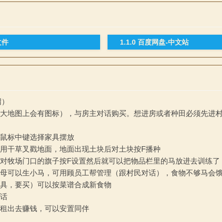
文件
1.1.0 百度网盘-中文站
绍）
大地图上会有图标），与房主对话购买。想进房或者种田必须先进村
鼠标中键选择家具摆放
用干草叉戳地面，地面出现土块后对土块按F播种
对牧场门口的旗子按F设置然后就可以把物品栏里的马放进去训练了
母可以生小马，可用顾员工帮管理（跟村民对话），食物不够马会
具，要买）可以按菜谱合成新食物
话
租出去赚钱，可以安置同伴