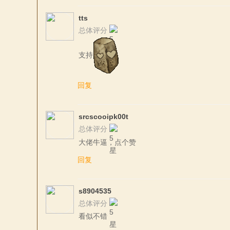
tts
总体评分
支持
回复
srcscooipk00t
总体评分
大佬牛逼，点个赞
回复
s8904535
总体评分
看似不错