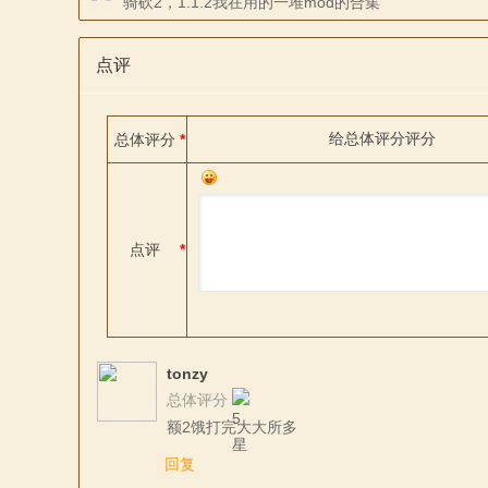
骑砍2，1.1.2我在用的一堆mod的合集
点评
文
给
总体评分
评分
总体评分
*
点评
*
站
tonzy
总体评分
额2饿打完大大所多
回复