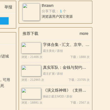
thrawn
举报
分享下载：
1
个
浏览该用户其它资源
推荐下载
more
字体合集 - 汇文、京华、朝华、霞鹜、华米OV荣、更纱、思源等系列
霸主美化 / 原创
/进城
浏览：21466 次
下载：1888 次
真实军队：金钱与契约（RMCC）[支持1.4.X-1.2.9]
霸主扩展 / 原创
，可用
浏览：212965 次
下载：23705 次
饿死
《演义烁神锋》（支持目前所有版本通用）
骑砍2:霸主MOD / 原创
浏览：18891 次
下载：2567 次