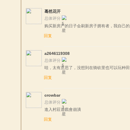
蓦然花开
论
总体评分
购买新房产的日子会刷新房子拥有者，我自己的
回复
a2646119308
总体评分
哇，太有意思了，没想到在骑砍里也可以玩种田
坛
回复
crowbar
总体评分
進入村莊遊戲會崩潰
回复