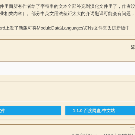
l文件里面所有作者给了字符串的文本全部补充到汉化文件里了，作者
牧业相关内容）。部分中英文用法差距太大的介词翻译可能会有问题，
发了新版可将ModuleData\Languages\CNs文件夹丢进新版中
文件
1.1.0 百度网盘-中文站
下