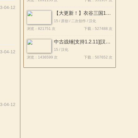
浏览：2091153 次
下载：551957 次
3-04-12
【大更新！】衣谷三国196大拓展【支持1.212】稳定版发布！！
15 / 原创 / 二次创作 / 汉化
浏览：821751 次
下载：527488 次
中古战锤[支持1.2.11][汉化版]汉化包v2
15 / 汉化
3-04-12
浏览：1436599 次
下载：507652 次
3-04-12