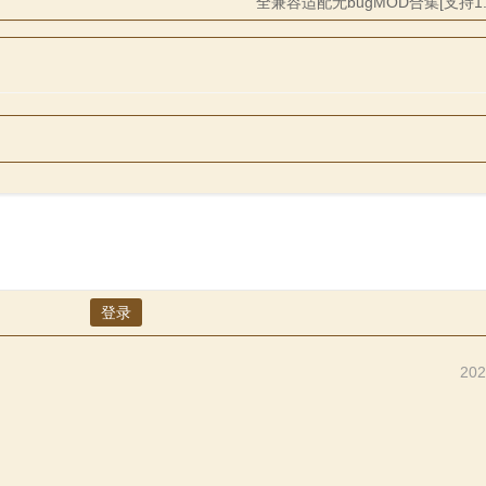
全兼容适配无bugMOD合集[支持1.0
登录
202