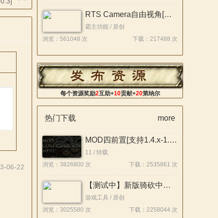
.3]
RTS Camera自由视角[支持战帆/本体1.4.7/本体v1.3.15][原创]
霸主功能 / 原创
浏览：561048 次
下载：217488 次
每个资源奖励
2
互助+
10
贡献+
20
第纳尔
热门下载
more
MOD四前置[支持1.4.x-1.1.x]26.07.22
11 / 转载
浏览：3826800 次
下载：2535861 次
3-06-22
【测试中】新版骑砍中文站Mod管理器
游戏工具 / 原创
浏览：3025580 次
下载：2258044 次